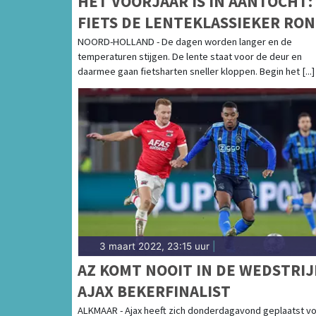
HET VOORJAAR IS IN AANTOCHT:
FIETS DE LENTEKLASSIEKER RO
VAN NOORD-HOLLAND
NOORD-HOLLAND - De dagen worden langer en de
temperaturen stijgen. De lente staat voor de deur en
daarmee gaan fietsharten sneller kloppen. Begin het [...]
3 maart 2022, 23:15 uur
|
AZ KOMT NOOIT IN DE WEDSTRIJ
AJAX BEKERFINALIST
ALKMAAR - Ajax heeft zich donderdagavond geplaatst v