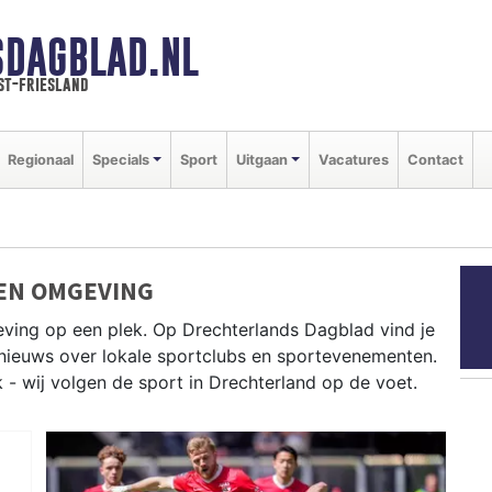
SDAGBLAD.NL
st-friesland
Regionaal
Specials
Sport
Uitgaan
Vacatures
Contact
EN OMGEVING
eving op een plek. Op Drechterlands Dagblad vind je
e nieuws over lokale sportclubs en sportevenementen.
k - wij volgen de sport in Drechterland op de voet.
orfbal en wielrennen in de West-Friese polders —