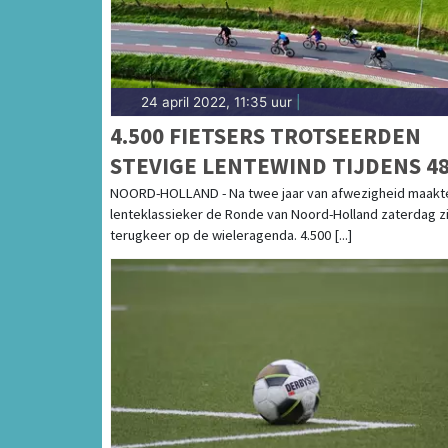
24 april 2022, 11:35 uur
|
4.500 FIETSERS TROTSEERDEN
STEVIGE LENTEWIND TIJDENS 4
RONDE VAN NOORD-HOLLAND
NOORD-HOLLAND - Na twee jaar van afwezigheid maakt
lenteklassieker de Ronde van Noord-Holland zaterdag zi
terugkeer op de wieleragenda. 4.500 [...]