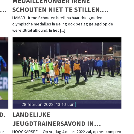
MEDAILLEHONGER IRENE
NDE
SCHOUTEN NIET TE STILLEN.
WESTFRIESE SCHAATSTER WINT
HAMAR - Irene Schouten heeft na haar drie gouden
olympische medailles in Bejing ook beslag gelegd op de
WK-ALLROUND
wereldtitel allround. In het [...]
28 februari 2022, 13:10 uur
|
D.
LANDELIJKE
JEUGDTRAINERSAVOND IN
HOOGKARSPEL
oor
HOOGKARSPEL - Op vrijdag 4 maart 2022 zal, op het complex