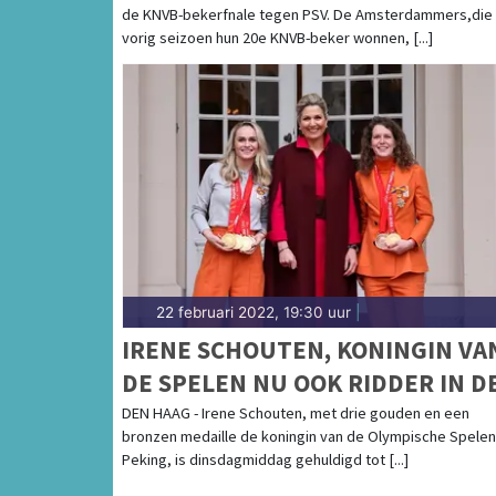
de KNVB-bekerfnale tegen PSV. De Amsterdammers,die
vorig seizoen hun 20e KNVB-beker wonnen, [...]
22 februari 2022, 19:30 uur
|
IRENE SCHOUTEN, KONINGIN VA
DE SPELEN NU OOK RIDDER IN D
ORDE VAN ORANJE NASSAU
DEN HAAG - Irene Schouten, met drie gouden en een
bronzen medaille de koningin van de Olympische Spelen
Peking, is dinsdagmiddag gehuldigd tot [...]