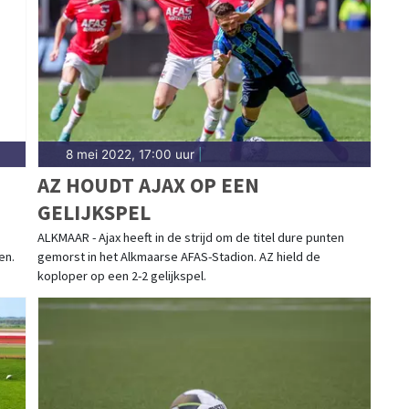
 Westfries karakter. Blijf op de hoogte van alle
land.
8 mei 2022, 17:00 uur
|
AZ HOUDT AJAX OP EEN
GELIJKSPEL
ALKMAAR - Ajax heeft in de strijd om de titel dure punten
en.
gemorst in het Alkmaarse AFAS-Stadion. AZ hield de
koploper op een 2-2 gelijkspel.