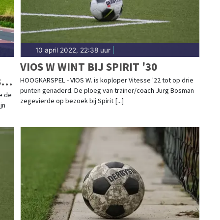
10 april 2022, 22:38 uur
|
VIOS W WINT BIJ SPIRIT '30
8E
HOOGKARSPEL - VIOS W. is koploper Vitesse '22 tot op drie
punten genaderd. De ploeg van trainer/coach Jurg Bosman
e de
zegevierde op bezoek bij Spirit [...]
jn