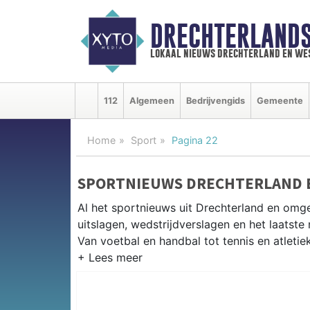
DRECHTERLAND
lokaal nieuws drechterland en we
112
Algemeen
Bedrijvengids
Gemeente
Home
Sport
Pagina 22
SPORTNIEUWS DRECHTERLAND 
Al het sportnieuws uit Drechterland en omg
uitslagen, wedstrijdverslagen en het laatst
Van voetbal en handbal tot tennis en atletie
LOKALE SPORT DRECHTERLAND
Van VV Hoogkarspel en WHC Westwoud tot k