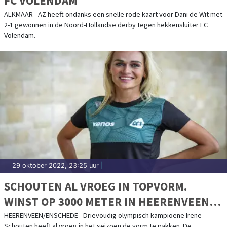
FC VOLENDAM
ALKMAAR - AZ heeft ondanks een snelle rode kaart voor Dani de Wit met
2-1 gewonnen in de Noord-Hollandse derby tegen hekkensluiter FC
Volendam.
29 oktober 2022, 23:25 uur
|
SCHOUTEN AL VROEG IN TOPVORM.
WINST OP 3000 METER IN HEERENVEEN
EN OP MARATHON IN ENSCHEDE
HEERENVEEN/ENSCHEDE - Drievoudig olympisch kampioene Irene
Schouten heeft al vroeg in het seizoen de vorm te pakken. De