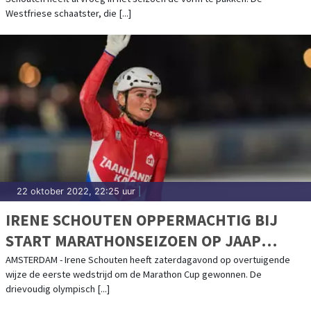
Westfriese schaatster, die [...]
22 oktober 2022, 22:25 uur
|
IRENE SCHOUTEN OPPERMACHTIG BIJ
START MARATHONSEIZOEN OP JAAP
EDENBAAN
AMSTERDAM - Irene Schouten heeft zaterdagavond op overtuigende
wijze de eerste wedstrijd om de Marathon Cup gewonnen. De
drievoudig olympisch [...]