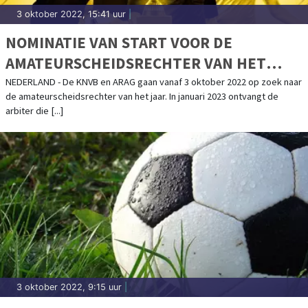
3 oktober 2022, 15:41 uur
|
NOMINATIE VAN START VOOR DE
AMATEURSCHEIDSRECHTER VAN HET
JAAR-VERKIEZING
NEDERLAND - De KNVB en ARAG gaan vanaf 3 oktober 2022 op zoek naar
de amateurscheidsrechter van het jaar. In januari 2023 ontvangt de
arbiter die [...]
3 oktober 2022, 9:15 uur
|