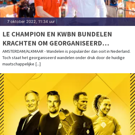
7 oktober 2022, 11:34 uur
|
LE CHAMPION EN KWBN BUNDELEN
KRACHTEN OM GEORGANISEERD
WANDELEN TOEKOMSTBESTENDIG TE
AMSTERDAM/ALKMAAR - Wandelen is populairder dan ooit in Nederland.
Toch staat het georganiseerd wandelen onder druk door de huidige
HOUDEN
maatschappelijke [...]