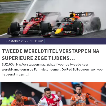
9 oktober 2022, 10:11 uur
|
TWEEDE WERELDTITEL VERSTAPPEN NA
SUPERIEURE ZEGE TIJDENS
REGENACHTIGE GRAND PRIX JAPAN
SUZUKA - Max Verstappen mag zichzelf voor de tweede keer
wereldkampioen in de Formule 1 noemen. De Red Bull-coureur won voor
het eerst in zijn [...]