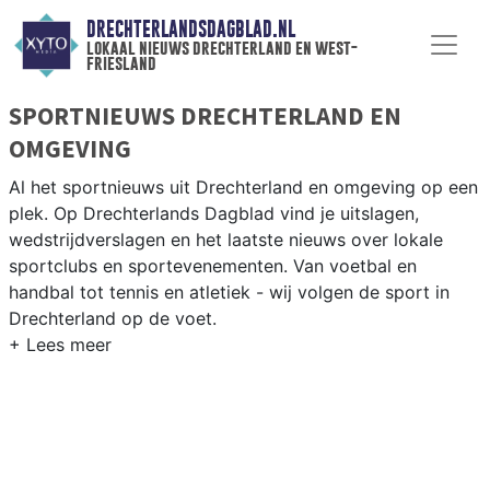
DRECHTERLANDSDAGBLAD.NL
lokaal nieuws drechterland en west-
friesland
SPORTNIEUWS DRECHTERLAND EN
OMGEVING
Al het sportnieuws uit Drechterland en omgeving op een
plek. Op Drechterlands Dagblad vind je uitslagen,
wedstrijdverslagen en het laatste nieuws over lokale
sportclubs en sportevenementen. Van voetbal en
handbal tot tennis en atletiek - wij volgen de sport in
Drechterland op de voet.
LOKALE SPORT DRECHTERLAND
Van VV Hoogkarspel en WHC Westwoud tot korfbal en
wielrennen in de West-Friese polders — sport in
Drechterland heeft een uitgesproken Westfries karakter.
Blijf op de hoogte van alle sportieve uitslagen en