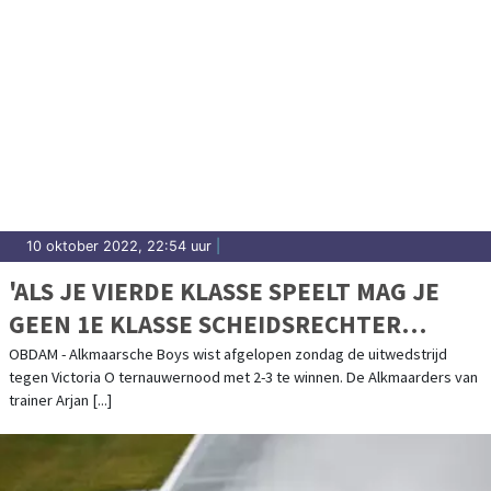
10 oktober 2022, 22:54 uur
|
'ALS JE VIERDE KLASSE SPEELT MAG JE
GEEN 1E KLASSE SCHEIDSRECHTER
VERWACHTEN'
OBDAM - Alkmaarsche Boys wist afgelopen zondag de uitwedstrijd
tegen Victoria O ternauwernood met 2-3 te winnen. De Alkmaarders van
trainer Arjan [...]