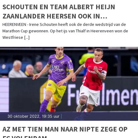
SCHOUTEN EN TEAM ALBERT HEIJN
ZAANLANDER HEERSEN OOK IN
HEERENVEEN
HEERENVEEN - Irene Schouten heeft ook de derde wedstrijd van de
Marathon Cup gewonnen. Op het ijs van Thialf in Heerenveen won de
Westfriese [...]
30 oktober 2022, 19:35 uur
|
AZ MET TIEN MAN NAAR NIPTE ZEGE OP