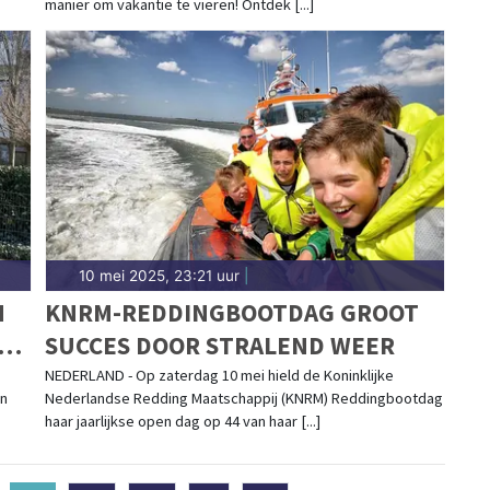
manier om vakantie te vieren! Ontdek [...]
10 mei 2025, 23:21 uur
|
M
KNRM-REDDINGBOOTDAG GROOT
SUCCES DOOR STRALEND WEER
NEDERLAND - Op zaterdag 10 mei hield de Koninklijke
en
Nederlandse Redding Maatschappij (KNRM) Reddingbootdag
haar jaarlijkse open dag op 44 van haar [...]