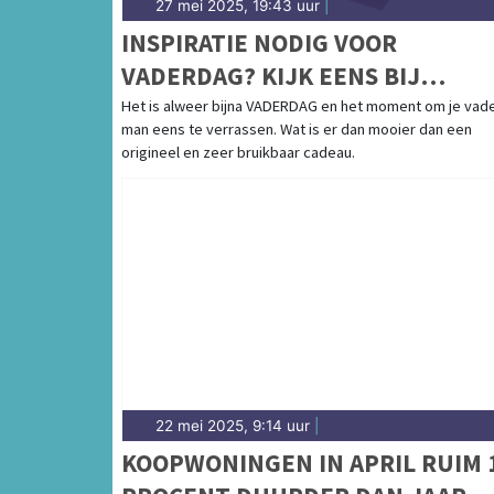
27 mei 2025, 19:43 uur
|
INSPIRATIE NODIG VOOR
VADERDAG? KIJK EENS BIJ
EKOWAX!
Het is alweer bijna VADERDAG en het moment om je vade
man eens te verrassen. Wat is er dan mooier dan een
origineel en zeer bruikbaar cadeau.
22 mei 2025, 9:14 uur
|
KOOPWONINGEN IN APRIL RUIM 