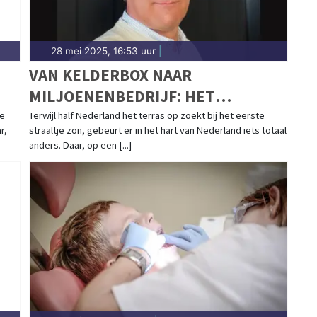
28 mei 2025, 16:53 uur
|
VAN KELDERBOX NAAR
MILJOENENBEDRIJF: HET
ONGEPOLIJSTE SUCCESVERHAAL
oe
Terwijl half Nederland het terras op zoekt bij het eerste
r,
straaltje zon, gebeurt er in het hart van Nederland iets totaal
VAN NAUTICGEAR.NL
anders. Daar, op een [...]