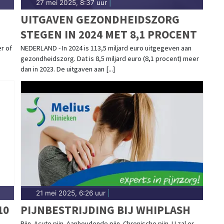
27 mei 2025, 8:37 uur
|
UITGAVEN GEZONDHEIDSZORG
STEGEN IN 2024 MET 8,1 PROCENT
r of
NEDERLAND - In 2024 is 113,5 miljard euro uitgegeven aan
gezondheidszorg. Dat is 8,5 miljard euro (8,1 procent) meer
dan in 2023. De uitgaven aan [...]
21 mei 2025, 6:26 uur
|
10
PIJNBESTRIJDING BIJ WHIPLASH
Pijn. Acute pijn. Aanhoudende pijn. Chronische pijn. U zal er