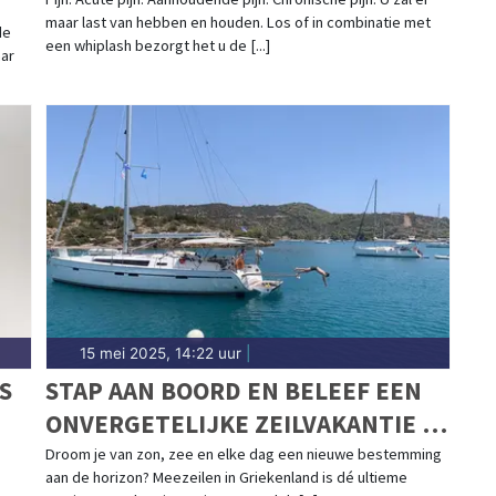
maar last van hebben en houden. Los of in combinatie met
de
een whiplash bezorgt het u de [...]
ar
15 mei 2025, 14:22 uur
|
S
STAP AAN BOORD EN BELEEF EEN
ONVERGETELIJKE ZEILVAKANTIE IN
GRIEKENLAND
Droom je van zon, zee en elke dag een nieuwe bestemming
aan de horizon? Meezeilen in Griekenland is dé ultieme