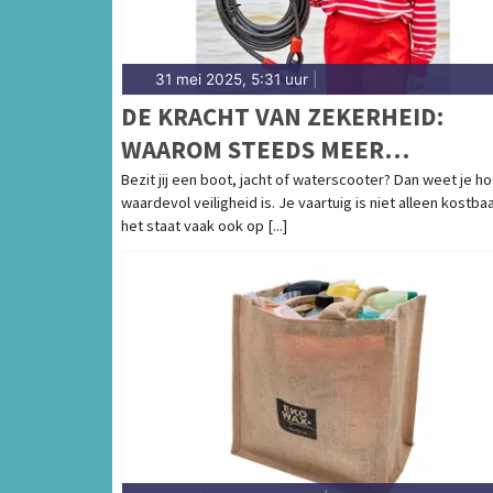
31 mei 2025, 5:31 uur
|
DE KRACHT VAN ZEKERHEID:
WAAROM STEEDS MEER
BOOTEIGENAREN KIEZEN VOOR
Bezit jij een boot, jacht of waterscooter? Dan weet je h
waardevol veiligheid is. Je vaartuig is niet alleen kostbaa
CAVO KABELSLOTEN
het staat vaak ook op [...]