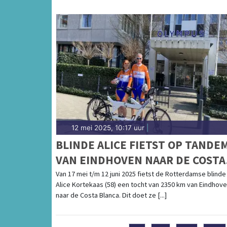
12 mei 2025, 10:17 uur
|
BLINDE ALICE FIETST OP TANDE
VAN EINDHOVEN NAAR DE COSTA
BLANCA
Van 17 mei t/m 12 juni 2025 fietst de Rotterdamse blinde
Alice Kortekaas (58) een tocht van 2350 km van Eindhov
naar de Costa Blanca. Dit doet ze [...]