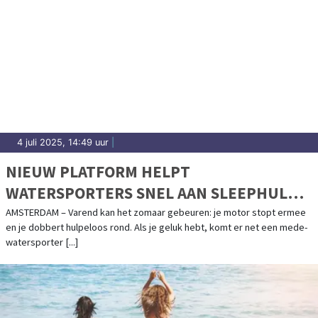
4 juli 2025, 14:49 uur
|
NIEUW PLATFORM HELPT
WATERSPORTERS SNEL AAN SLEEPHULP:
SLEPENDOENWESAMEN.NL LIVE
AMSTERDAM – Varend kan het zomaar gebeuren: je motor stopt ermee
en je dobbert hulpeloos rond. Als je geluk hebt, komt er net een mede-
watersporter [...]