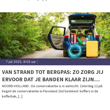
7 juli 2025, 8:03 uur
|
VAN STRAND TOT BERGPAS: ZO ZORG JIJ
ERVOOR DAT JE BANDEN KLAAR ZIJN
VOOR ELKE VAKANTIE
NOORD-HOLLAND - De zomervakantie is in aantocht. Zaterdag 12 juli
begint de zomervakantie in Flevoland. Dat betekent: koffers in de
kofferbak, [...]