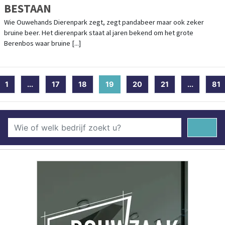
BESTAAN
Wie Ouwehands Dierenpark zegt, zegt pandabeer maar ook zeker
bruine beer. Het dierenpark staat al jaren bekend om het grote
Berenbos waar bruine [...]
1
...
17
18
19
(current)
20
21
...
81