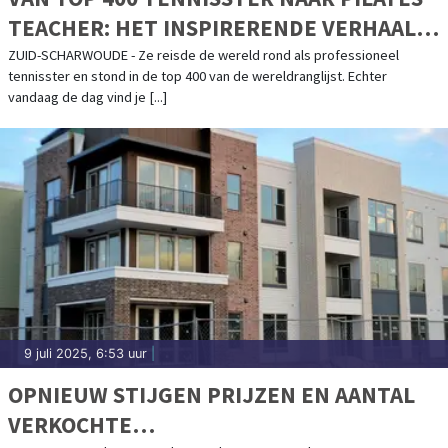
TEACHER: HET INSPIRERENDE VERHAAL
ACHTER PILATES BY DENISA
ZUID-SCHARWOUDE - Ze reisde de wereld rond als professioneel
tennisster en stond in de top 400 van de wereldranglijst. Echter
vandaag de dag vind je [...]
9 juli 2025, 6:53 uur
|
OPNIEUW STIJGEN PRIJZEN EN AANTAL
VERKOCHTE