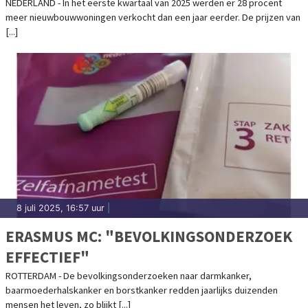
NIEUWBOUWKOOPWONINGEN
NEDERLAND - In het eerste kwartaal van 2025 werden er 28 procent
meer nieuwbouwwoningen verkocht dan een jaar eerder. De prijzen van
[...]
8 juli 2025, 16:57 uur
|
ERASMUS MC: "BEVOLKINGSONDERZOEK
EFFECTIEF"
ROTTERDAM - De bevolkingsonderzoeken naar darmkanker,
baarmoederhalskanker en borstkanker redden jaarlijks duizenden
mensen het leven, zo blijkt [...]