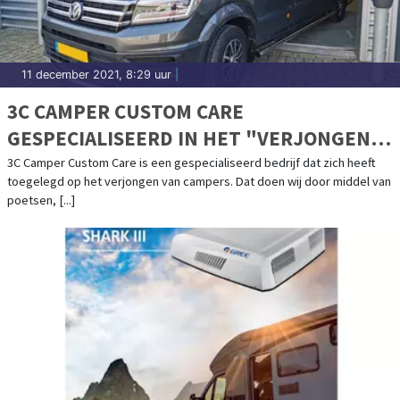
11 december 2021, 8:29 uur
|
3C CAMPER CUSTOM CARE
GESPECIALISEERD IN HET "VERJONGEN"
VAN CAMPERS
3C Camper Custom Care is een gespecialiseerd bedrijf dat zich heeft
toegelegd op het verjongen van campers. Dat doen wij door middel van
poetsen, [...]