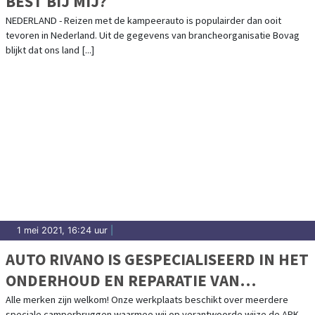
BEST BIJ MIJ?
NEDERLAND - Reizen met de kampeerauto is populairder dan ooit
tevoren in Nederland. Uit de gegevens van brancheorganisatie Bovag
blijkt dat ons land [...]
1 mei 2021, 16:24 uur
|
AUTO RIVANO IS GESPECIALISEERD IN HET
ONDERHOUD EN REPARATIE VAN
CAMPERS
Alle merken zijn welkom! Onze werkplaats beschikt over meerdere
speciale camperbruggen waarmee wij op verantwoorde wijze de APK