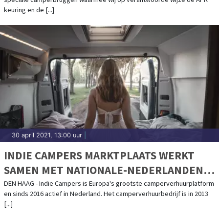
keuring en de [...]
30 april 2021, 13:00 uur
|
INDIE CAMPERS MARKTPLAATS WERKT
SAMEN MET NATIONALE-NEDERLANDEN
MEE AAN CAMPER DEKKING
DEN HAAG - Indie Campers is Europa's grootste camperverhuurplatform
en sinds 2016 actief in Nederland. Het camperverhuurbedrijf is in 2013
[...]