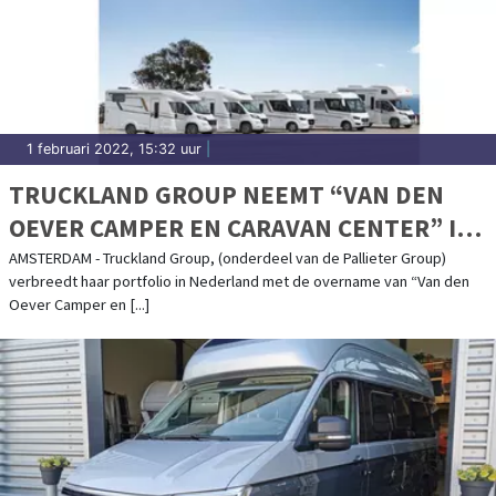
1 februari 2022, 15:32 uur
|
TRUCKLAND GROUP NEEMT “VAN DEN
OEVER CAMPER EN CARAVAN CENTER” IN
HERPEN OVER.
AMSTERDAM - Truckland Group, (onderdeel van de Pallieter Group)
verbreedt haar portfolio in Nederland met de overname van “Van den
Oever Camper en [...]