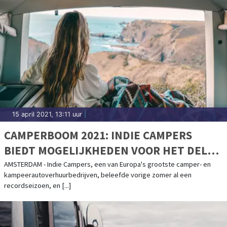
15 april 2021, 13:11 uur
|
CAMPERBOOM 2021: INDIE CAMPERS
BIEDT MOGELIJKHEDEN VOOR HET DELEN
VAN CAMPERS
AMSTERDAM - Indie Campers, een van Europa's grootste camper- en
kampeerautoverhuurbedrijven, beleefde vorige zomer al een
recordseizoen, en [...]