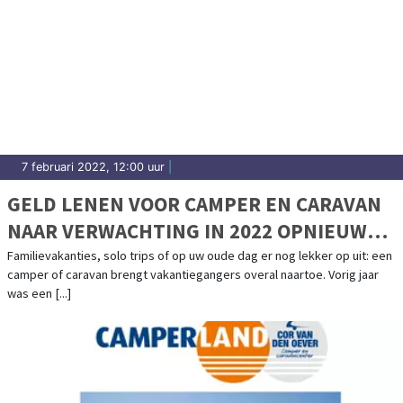
7 februari 2022, 12:00 uur
|
GELD LENEN VOOR CAMPER EN CARAVAN
NAAR VERWACHTING IN 2022 OPNIEUW
POPULAIR
Familievakanties, solo trips of op uw oude dag er nog lekker op uit: een
camper of caravan brengt vakantiegangers overal naartoe. Vorig jaar
was een [...]