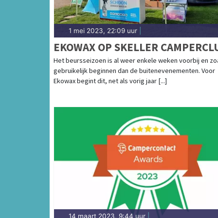
1 mei 2023, 22:09 uur
|
EKOWAX OP SKELLER CAMPERCL
Het beursseizoen is al weer enkele weken voorbij en zo
gebruikelijk beginnen dan de buitenevenementen. Voor
Ekowax begint dit, net als vorig jaar [...]
14 maart 2023, 9:44 uur
|