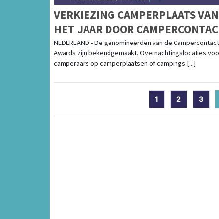
VERKIEZING CAMPERPLAATS VAN
HET JAAR DOOR CAMPERCONTAC
EN NKC
NEDERLAND - De genomineerden van de Campercontact
Awards zijn bekendgemaakt. Overnachtingslocaties voo
camperaars op camperplaatsen of campings [...]
1
2
3