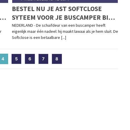
BESTEL NU JE AST SOFTCLOSE
T
SYTEEM VOOR JE BUSCAMPER BIJ
CAMPER PROFI
NEDERLAND - De schuifdeur van een buscamper heeft
r
eigenlijk maar één nadeel: hij maakt lawaai als je hem sluit. De
Softclose is een betaalbare [...]
4
(current)
5
6
7
8