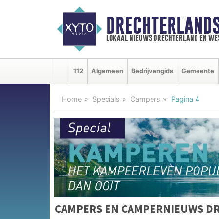
DRECHTERLAND
lokaal nieuws drechterland en we
112
Algemeen
Bedrijvengids
Gemeente
Home
Specials
Campers
Pagina 4
CAMPERS EN CAMPERNIEUWS D