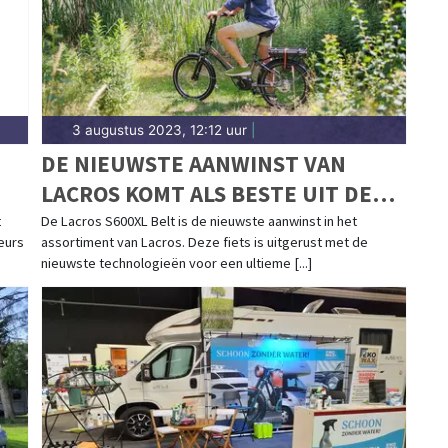
3 augustus 2023, 12:12 uur
|
DE NIEUWSTE AANWINST VAN
LACROS KOMT ALS BESTE UIT DE
TEST!
t
De Lacros S600XL Belt is de nieuwste aanwinst in het
eurs
assortiment van Lacros. Deze fiets is uitgerust met de
nieuwste technologieën voor een ultieme [...]