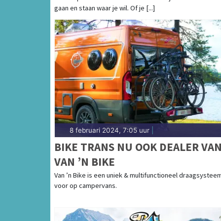
gaan en staan waar je wil. Of je [...]
8 februari 2024, 7:05 uur
|
BIKE TRANS NU OOK DEALER VA
VAN ’N BIKE
Van ’n Bike is een uniek & multifunctioneel draagsystee
voor op campervans.