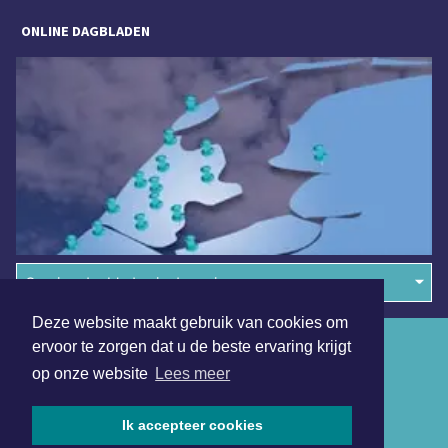
ONLINE DAGBLADEN
Overige dagbladen in de regio
Deze website maakt gebruik van cookies om
Algemene voorwaarden
ervoor te zorgen dat u de beste ervaring krijgt
op onze website
Lees meer
Disclaimer
Privacy Statement
Ik accepteer cookies