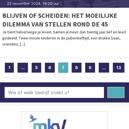
22 november 2024, 19:20 uur
|
BLIJVEN OF SCHEIDEN: HET MOEILIJKE
DILEMMA VAN STELLEN ROND DE 45
Je bent halverwege je leven. Samen al meer dan twintig jaar lief en leed
gedeeld. Twee mooie kinderen in de puberleeftijd, een drukke baan,
vrienden, [...]
1
...
5
6
7
(current)
8
9
...
13