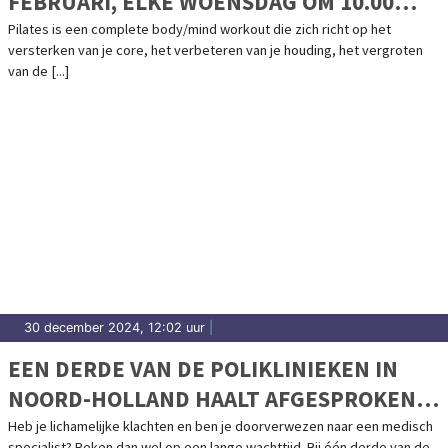
FEBRUARI, ELKE WOENSDAG OM 10.00
UUR EN OM 11.00 UUR IN BERGEN, DE
Pilates is een complete body/mind workout die zich richt op het
versterken van je core, het verbeteren van je houding, het vergroten
BERKELEY
van de [...]
30 december 2024, 12:02 uur
|
EEN DERDE VAN DE POLIKLINIEKEN IN
NOORD-HOLLAND HAALT AFGESPROKEN
NORM WACHTTIJDEN NIET
Heb je lichamelijke klachten en ben je doorverwezen naar een medisch
specialist? Reken dan wel op een lange wachttijd. Bij één derde van de