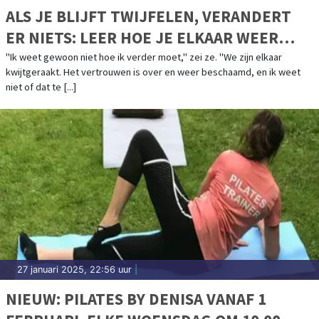
ALS JE BLIJFT TWIJFELEN, VERANDERT
ER NIETS: LEER HOE JE ELKAAR WEER
KUNT VERTROUWEN EN BEGRIJPEN
"Ik weet gewoon niet hoe ik verder moet," zei ze. "We zijn elkaar
kwijtgeraakt. Het vertrouwen is over en weer beschaamd, en ik weet
niet of dat te [...]
27 januari 2025, 22:56 uur
|
NIEUW: PILATES BY DENISA VANAF 1