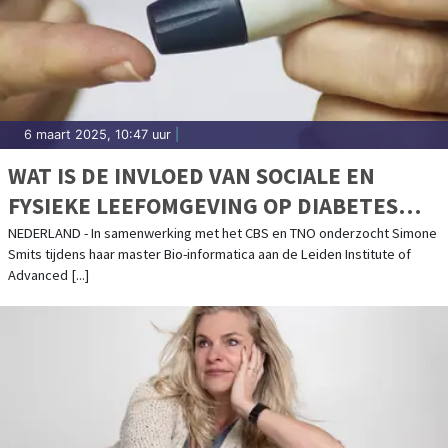
6 maart 2025, 10:47 uur
|
WAT IS DE INVLOED VAN SOCIALE EN
FYSIEKE LEEFOMGEVING OP DIABETES
TYPE 2?
NEDERLAND - In samenwerking met het CBS en TNO onderzocht Simone
Smits tijdens haar master Bio-informatica aan de Leiden Institute of
Advanced [...]