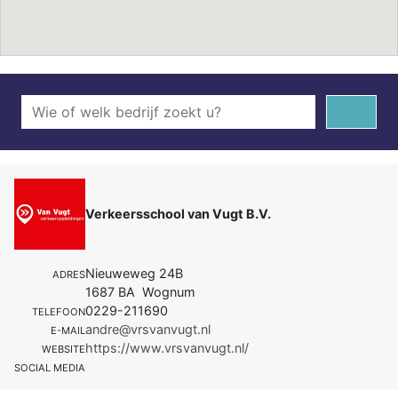
Verkeersschool van Vugt B.V.
Nieuweweg 24B
ADRES
1687 BA Wognum
0229-211690
TELEFOON
andre@vrsvanvugt.nl
E-MAIL
https://www.vrsvanvugt.nl/
WEBSITE
SOCIAL MEDIA