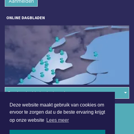
Aanmelden
ONLINE DAGBLADEN
Overige dagbladen in de regio
Deze website maakt gebruik van cookies om
Algemene voorwaarden
ervoor te zorgen dat u de beste ervaring krijgt
op onze website
Lees meer
Disclaimer
Privacy Statement