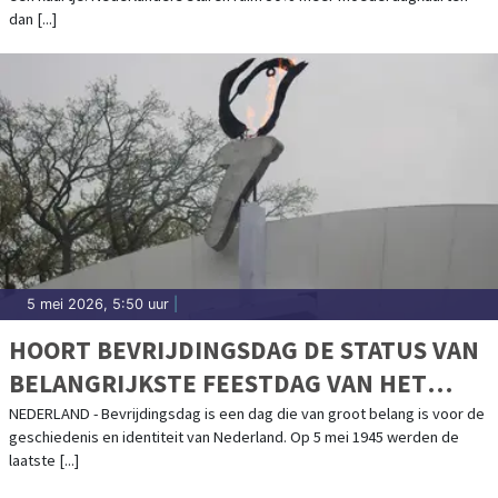
dan [...]
5 mei 2026, 5:50 uur
|
HOORT BEVRIJDINGSDAG DE STATUS VAN
BELANGRIJKSTE FEESTDAG VAN HET
JAAR TE KRIJGEN?
NEDERLAND - Bevrijdingsdag is een dag die van groot belang is voor de
geschiedenis en identiteit van Nederland. Op 5 mei 1945 werden de
laatste [...]