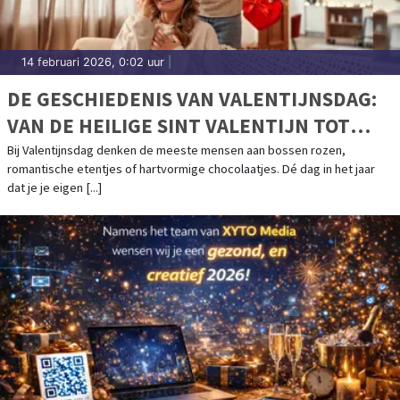
14 februari 2026, 0:02 uur
|
DE GESCHIEDENIS VAN VALENTIJNSDAG:
VAN DE HEILIGE SINT VALENTIJN TOT
COMMERCIEEL LIEFDESFEEST
Bij Valentijnsdag denken de meeste mensen aan bossen rozen,
romantische etentjes of hartvormige chocolaatjes. Dé dag in het jaar
dat je je eigen [...]