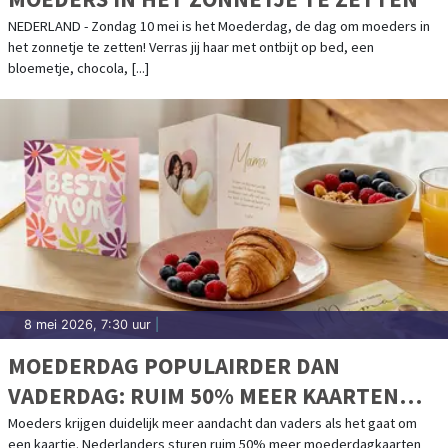
NEDERLAND - Zondag 10 mei is het Moederdag, de dag om moeders in
het zonnetje te zetten! Verras jij haar met ontbijt op bed, een
bloemetje, chocola, [...]
8 mei 2026, 7:30 uur
|
MOEDERDAG POPULAIRDER DAN
VADERDAG: RUIM 50% MEER KAARTEN
VERSTUURD
Moeders krijgen duidelijk meer aandacht dan vaders als het gaat om
een kaartje. Nederlanders sturen ruim 50% meer moederdagkaarten