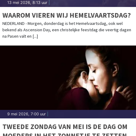
13 mei 2026, 8:13 uur
|
WAAROM VIEREN WIJ HEMELVAARTSDAG?
NEDERLAND - Morgen, donderdag is het Hemelvaartsdag, ook wel
bekend als Ascension Day, een christelijke feestdag die veertig dagen
na Pasen valt en [...]
9 mei 2026, 7:00 uur
|
TWEEDE ZONDAG VAN MEI IS DE DAG OM
MOEDERS IN HET ZONNETJE TE ZETTEN