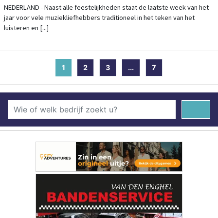
VAN START
NEDERLAND - Naast alle feestelijkheden staat de laatste week van het
jaar voor vele muziekliefhebbers traditioneel in het teken van het
luisteren en [...]
1
(current)
2
3
...
7