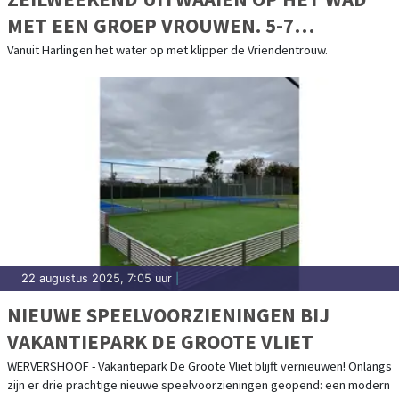
MET EEN GROEP VROUWEN. 5-7
SEPTEMBER 2025
Vanuit Harlingen het water op met klipper de Vriendentrouw.
22 augustus 2025, 7:05 uur
|
NIEUWE SPEELVOORZIENINGEN BIJ
VAKANTIEPARK DE GROOTE VLIET
WERVERSHOOF - Vakantiepark De Groote Vliet blijft vernieuwen! Onlangs
zijn er drie prachtige nieuwe speelvoorzieningen geopend: een modern