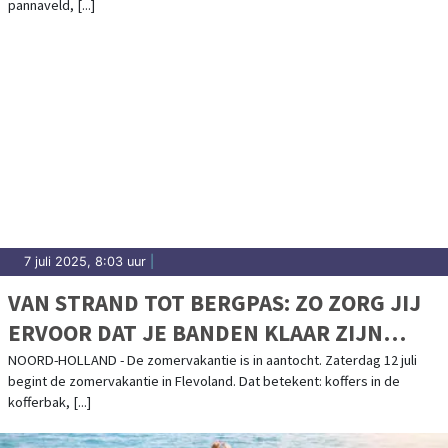
pannaveld, [...]
7 juli 2025, 8:03 uur
|
VAN STRAND TOT BERGPAS: ZO ZORG JIJ
ERVOOR DAT JE BANDEN KLAAR ZIJN
VOOR ELKE VAKANTIE
NOORD-HOLLAND - De zomervakantie is in aantocht. Zaterdag 12 juli
begint de zomervakantie in Flevoland. Dat betekent: koffers in de
kofferbak, [...]