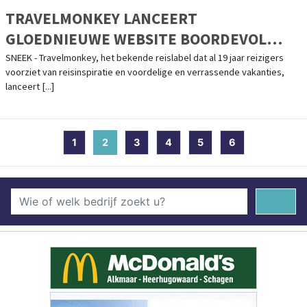
TRAVELMONKEY LANCEERT
GLOEDNIEUWE WEBSITE BOORDEVOL
VAKANTIEDEALS
SNEEK - Travelmonkey, het bekende reislabel dat al 19 jaar reizigers
voorziet van reisinspiratie en voordelige en verrassende vakanties,
lanceert [...]
1
2
(current)
3
4
5
6