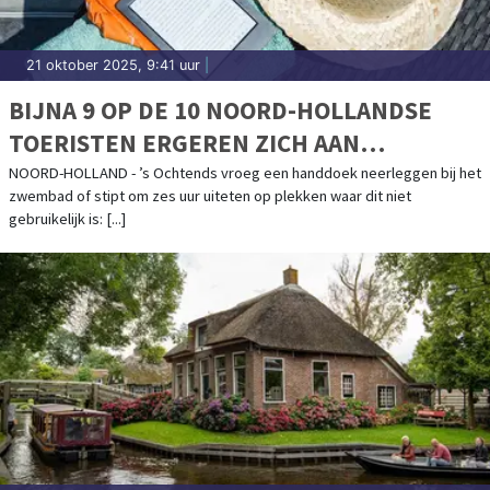
21 oktober 2025, 9:41 uur
|
BIJNA 9 OP DE 10 NOORD-HOLLANDSE
TOERISTEN ERGEREN ZICH AAN
LANDGENOTEN OP VAKANTIE
NOORD-HOLLAND - ’s Ochtends vroeg een handdoek neerleggen bij het
zwembad of stipt om zes uur uiteten op plekken waar dit niet
gebruikelijk is: [...]