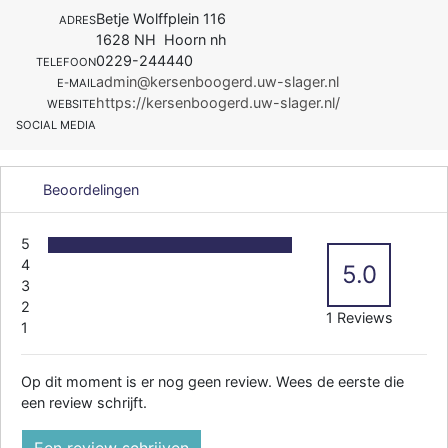
Betje Wolffplein 116
ADRES
1628 NH Hoorn nh
0229-244440
TELEFOON
admin@kersenboogerd.uw-slager.nl
E-MAIL
https://kersenboogerd.uw-slager.nl/
WEBSITE
SOCIAL MEDIA
Beoordelingen
5
4
5.0
3
2
1 Reviews
1
Op dit moment is er nog geen review. Wees de eerste die
een review schrijft.