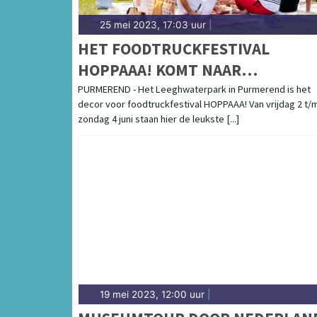
25 mei 2023, 17:03 uur
|
HET FOODTRUCKFESTIVAL
HOPPAAA! KOMT NAAR
PURMEREND!
PURMEREND - Het Leeghwaterpark in Purmerend is het
decor voor foodtruckfestival HOPPAAA! Van vrijdag 2 t/
zondag 4 juni staan hier de leukste [...]
19 mei 2023, 12:00 uur
|