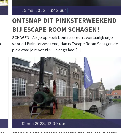
25 mei 2023, 16:43 uur
|
ONTSNAP DIT PINKSTERWEEKEND
BIJ ESCAPE ROOM SCHAGEN!
SCHAGEN - Als je op zoek bent naar een avontuurlijk uitje
m
voor dit Pinksterweekend, dan is Escape Room Schagen dé
plek waar je moet zijn! Onlangs had [...]
12 mei 2023, 12:00 uur
|