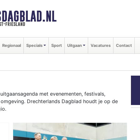
SDAGBLAD.NL
st-friesland
Regionaal
Specials
Sport
Uitgaan
Vacatures
Contact
e uitgaansagenda met evenementen, festivals,
en omgeving. Drechterlands Dagblad houdt je op de
io.
ziekfestivals en culinaire events - ontdek het