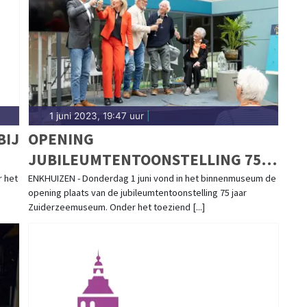
agblad.nl.
1 juni 2023, 19:47 uur
|
BIJ
OPENING
JUBILEUMTENTOONSTELLING 75
JAAR ZUIDERZEEMUSEUM
r het
ENKHUIZEN - Donderdag 1 juni vond in het binnenmuseum de
opening plaats van de jubileumtentoonstelling 75 jaar
Zuiderzeemuseum. Onder het toeziend [...]