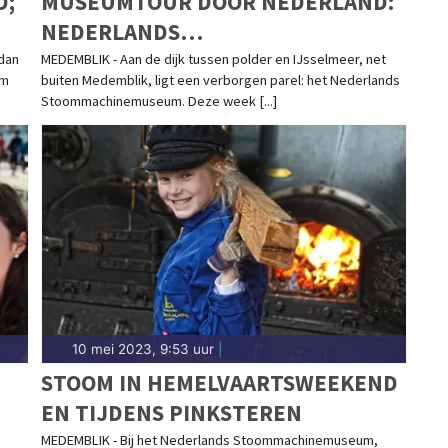
D;
MUSEUMTOUR DOOR NEDERLAND:
NEDERLANDS
STOOMMACHINEMUSEUM
dan
MEDEMBLIK - Aan de dijk tussen polder en IJsselmeer, net
um
buiten Medemblik, ligt een verborgen parel: het Nederlands
Stoommachinemuseum. Deze week [...]
10 mei 2023, 9:53 uur
|
STOOM IN HEMELVAARTSWEEKEND
EN TIJDENS PINKSTEREN
MEDEMBLIK - Bij het Nederlands Stoommachinemuseum,