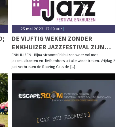
25 mei 2023, 17:19 uur
|
D;
DE VIJFTIG WEKEN ZONDER
ENKHUIZER JAZZFESTIVAL ZIJN
BIJNA TEN EINDE
ENKHUIZEN - Bijna stroomt Enkhuizen weer vol met
jazzmuzikanten en -liefhebbers uit alle windstreken. Vrijdag 2
juni verbreken de Roaring Cats de [...]