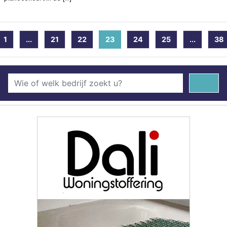
1
...
21
22
23
(current)
24
25
...
38