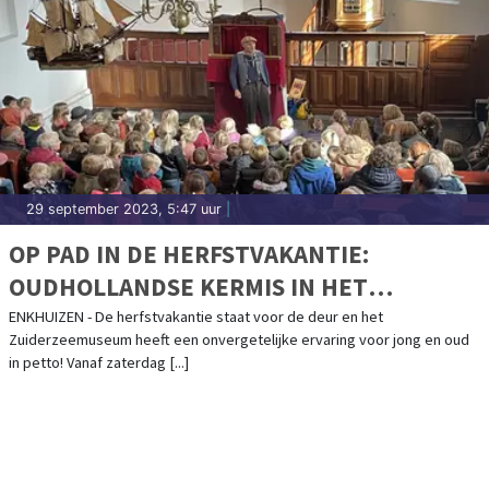
29 september 2023, 5:47 uur
|
OP PAD IN DE HERFSTVAKANTIE:
OUDHOLLANDSE KERMIS IN HET
ZUIDERZEEMUSEUM
ENKHUIZEN - De herfstvakantie staat voor de deur en het
Zuiderzeemuseum heeft een onvergetelijke ervaring voor jong en oud
in petto! Vanaf zaterdag [...]