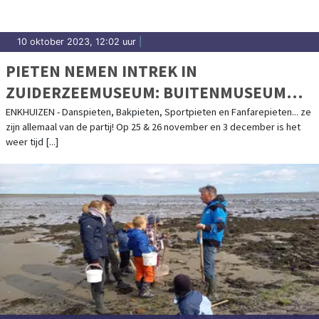
10 oktober 2023, 12:02 uur
|
PIETEN NEMEN INTREK IN
ZUIDERZEEMUSEUM: BUITENMUSEUM
OMGEDOOPT TOT PIETENDORP
ENKHUIZEN - Danspieten, Bakpieten, Sportpieten en Fanfarepieten... ze
zijn allemaal van de partij! Op 25 & 26 november en 3 december is het
weer tijd [...]