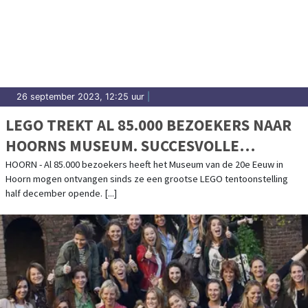
26 september 2023, 12:25 uur
|
LEGO TREKT AL 85.000 BEZOEKERS NAAR
HOORNS MUSEUM. SUCCESVOLLE
EXPOSITIE WORDT VERLENGD
HOORN - Al 85.000 bezoekers heeft het Museum van de 20e Eeuw in
Hoorn mogen ontvangen sinds ze een grootse LEGO tentoonstelling
half december opende. [...]