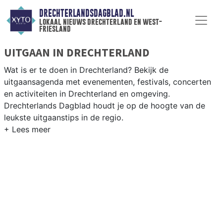
DRECHTERLANDSDAGBLAD.NL
lokaal nieuws drechterland en west-
friesland
UITGAAN IN DRECHTERLAND
Wat is er te doen in Drechterland? Bekijk de
uitgaansagenda met evenementen, festivals, concerten
en activiteiten in Drechterland en omgeving.
Drechterlands Dagblad houdt je op de hoogte van de
leukste uitgaanstips in de regio.
EVENEMENTEN DRECHTERLAND
Van markten en culturele evenementen tot
muziekfestivals en culinaire events - ontdek het
complete uitgaansaanbod op drechterlandsdagblad.nl.