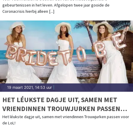
gebeurtenissen in het leven. Afgelopen twee jaar gooide de
Coronacrisis hierbij alleen [...]
19 maart 2021, 14:53 uur
|
HET LÉUKSTE DAGJE UIT, SAMEN MET
VRIENDINNEN TROUWJURKEN PASSEN
VOOR DE LOL!
Het léukste dagje uit, samen met vriendinnen Trouwjurken passen voor
de LoL!