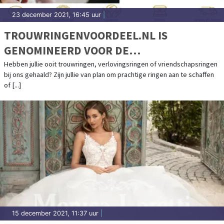
23 december 2021, 16:45 uur
|
TROUWRINGENVOORDEEL.NL IS
GENOMINEERD VOOR DE
TOPTROUWBEDRIJVEN AWARDS
Hebben jullie ooit trouwringen, verlovingsringen of vriendschapsringen
bij ons gehaald? Zijn jullie van plan om prachtige ringen aan te schaffen
2021/2022 IN DE CATEGORIE
of [...]
TROUWRINGEN!
15 december 2021, 11:37 uur
|