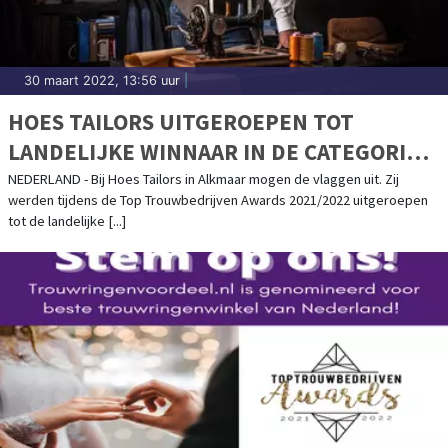
30 maart 2022, 13:56 uur
|
HOES TAILORS UITGEROEPEN TOT
LANDELIJKE WINNAAR IN DE CATEGORIE
TROUWPAKKEN!
NEDERLAND - Bij Hoes Tailors in Alkmaar mogen de vlaggen uit. Zij
werden tijdens de Top Trouwbedrijven Awards 2021/2022 uitgeroepen
tot de landelijke [...]