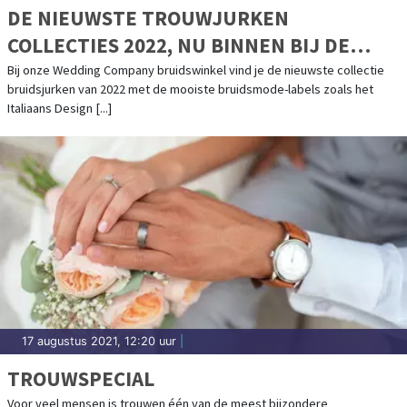
DE NIEUWSTE TROUWJURKEN
COLLECTIES 2022, NU BINNEN BIJ DE
WEDDING COMPANY!
Bij onze Wedding Company bruidswinkel vind je de nieuwste collectie
bruidsjurken van 2022 met de mooiste bruidsmode-labels zoals het
Italiaans Design [...]
17 augustus 2021, 12:20 uur
|
TROUWSPECIAL
Voor veel mensen is trouwen één van de meest bijzondere