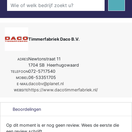
Timmerfabriek Daco B.V.
Newtonstraat 11
ADRES
1704 SB Heerhugowaard
072-5717540
TELEFOON
06-53351705
MOBIEL
dacobv@planet.nl
E-MAIL
https://www.dacotimmerfabriek.nl/
WEBSITE
Beoordelingen
Op dit moment is er nog geen review. Wees de eerste die
een review schrijft.