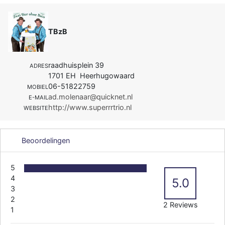
TBzB
raadhuisplein 39
ADRES
1701 EH Heerhugowaard
06-51822759
MOBIEL
ad.molenaar@quicknet.nl
E-MAIL
http://www.superrrtrio.nl
WEBSITE
Beoordelingen
5
4
5.0
3
2
2 Reviews
1