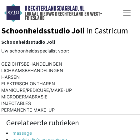
DRECHTERLANDSDAGBLAD.NL
lokaal nieuws drechterland en west-
friesland
Schoonheidsstudio Joli
in Castricum
Schoonheidsstudio Joli
Uw schoonheidsspecialist voor:
GEZICHTSBEHANDELINGEN
LICHAAMSBEHANDELINGEN
HARSEN
ELEKTRISCH ONTHAREN
MANICURE/PEDICURE/MAKE-UP
MICRODERMABRASIE
INJECTABLES
PERMANENTE MAKE-UP
Gerelateerde rubrieken
massage
nagelstudio's en manicure