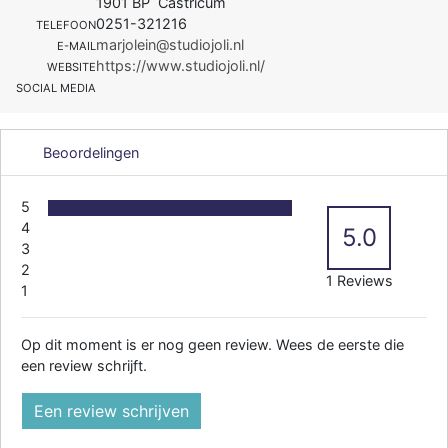
1901 BP Castricum
0251-321216
TELEFOON
marjolein@studiojoli.nl
E-MAIL
https://www.studiojoli.nl/
WEBSITE
SOCIAL MEDIA
Beoordelingen
5
4
5.0
3
2
1 Reviews
1
Op dit moment is er nog geen review. Wees de eerste die
een review schrijft.
Een review schrijven