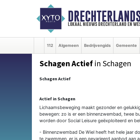
DRECHTERLAND
lokaal nieuws drechterland en we
112
Algemeen
Bedrijvengids
Gemeente
Schagen Actief
in Schagen
Schagen Actief
Actief in Schagen
Lichaamsbeweging maakt gezonder en gelukkiger
bewegen: zo is er een binnenzwembad, twee bu
worden door Social Leisure geëxploiteerd en be
- Binnenzwembad De Wiel heeft het hele jaar d
te zwemmen, er is een gevarieerd aanbod aan 