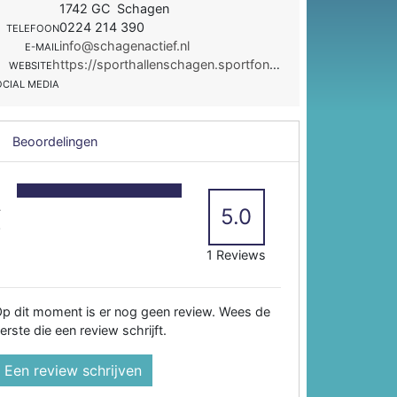
1742 GC Schagen
0224 214 390
TELEFOON
info@schagenactief.nl
E-MAIL
https://sporthallenschagen.sportfondsen.nl
WEBSITE
OCIAL MEDIA
Beoordelingen
5
4
5.0
3
2
1 Reviews
p dit moment is er nog geen review. Wees de
erste die een review schrijft.
Een review schrijven