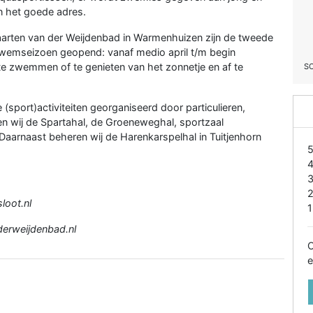
n het goede adres.
arten van der Weijdenbad in Warmenhuizen zijn de tweede
zwemseizoen geopend: vanaf medio april t/m begin
 te zwemmen of te genieten van het zonnetje en af te
S
e (sport)activiteiten georganiseerd door particulieren,
en wij de Spartahal, de Groeneweghal, sportzaal
aarnaast beheren wij de Harenkarspelhal in Tuitjenhorn
oot.nl
1
erweijdenbad.nl
O
e