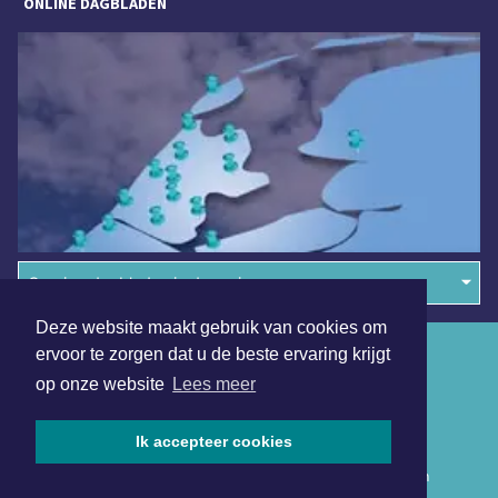
ONLINE DAGBLADEN
Overige dagbladen in de regio
Deze website maakt gebruik van cookies om
Algemene voorwaarden
ervoor te zorgen dat u de beste ervaring krijgt
op onze website
Lees meer
Disclaimer
Privacy Statement
Ik accepteer cookies
Copyright (c) 2026 | Drechterlandsdagblad.nl - Alle rechten
voorbehouden