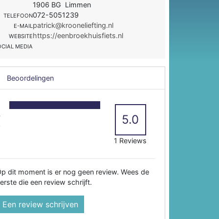
1906 BG Limmen
072-5051239
TELEFOON
patrick@krooneliefting.nl
E-MAIL
https://eenbroekhuisfiets.nl
WEBSITE
OCIAL MEDIA
Beoordelingen
5
4
5.0
3
2
1 Reviews
p dit moment is er nog geen review. Wees de
erste die een review schrijft.
Een review schrijven