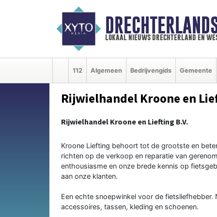
DRECHTERLAND
lokaal nieuws drechterland en we
112
Algemeen
Bedrijvengids
Gemeente
Rijwielhandel Kroone en Lief
Rijwielhandel Kroone en Liefting B.V.
Kroone Liefting behoort tot de grootste en bete
richten op de verkoop en reparatie van geren
enthousiasme en onze brede kennis op fietsgebie
aan onze klanten.
Een echte snoepwinkel voor de fietsliefhebber. 
accessoires, tassen, kleding en schoenen.