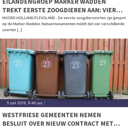
EILANDENGROEP MARKER WADDEN
TREKT EERSTE ZOOGDIEREN AAN: VIER
SOORTEN VLEERMUIZEN GESPOT
NOORD-HOLLAND/FLEVOLAND - De eerste zoogdiersoorten zijn gespot
op de Marker Wadden. Natuurmonumenten meldt dat vier verschillende
soorten [...]
5 juni 2019, 9:40 uur
|
WESTFRIESE GEMEENTEN NEMEN
BESLUIT OVER NIEUW CONTRACT MET