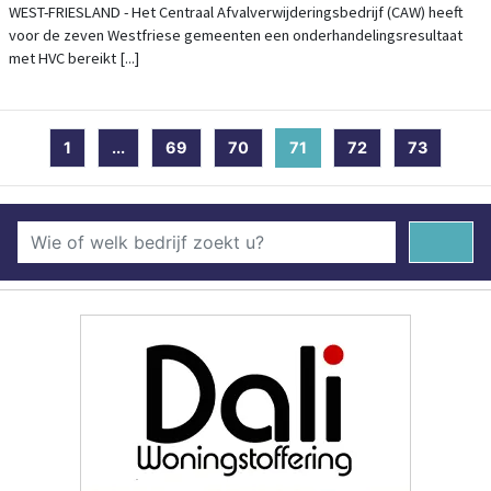
HVC
WEST-FRIESLAND - Het Centraal Afvalverwijderingsbedrijf (CAW) heeft
voor de zeven Westfriese gemeenten een onderhandelingsresultaat
met HVC bereikt [...]
1
...
69
70
71
(current)
72
73