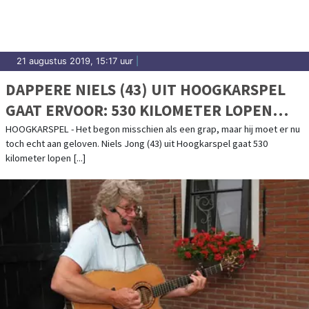
21 augustus 2019, 15:17 uur
|
DAPPERE NIELS (43) UIT HOOGKARSPEL
GAAT ERVOOR: 530 KILOMETER LOPEN
NAAR PARIJS
HOOGKARSPEL - Het begon misschien als een grap, maar hij moet er nu
toch echt aan geloven. Niels Jong (43) uit Hoogkarspel gaat 530
kilometer lopen [...]