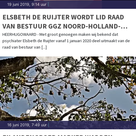
19 juni 2019, 9:14 uur
|
ELSBETH DE RUIJTER WORDT LID RAAD
VAN BESTUUR GGZ NOORD-HOLLAND-
NOORD
HEERHUGOWAARD - Met groot genoegen maken wij bekend dat
psychiater Elsbeth de Ruijter vanaf 1 januari 2020 deel uitmaakt van de
raad van bestuur van [...]
16 juni 2019, 7:49 uur
|