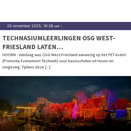
20 november 2025, 16:38 uur
|
TECHNASIUMLEERLINGEN OSG WEST-
FRIESLAND LATEN
BASISSCHOOLLEERLINGEN TECHNIEK
HOORN - Vandaag was OSG West-Friesland aanwezig op het PET-event
(Promotie Evenement Techniek) voor basisscholen uit Hoorn en
ONTDEKKEN OP PET-EVENT
omgeving. Tijdens deze [...]