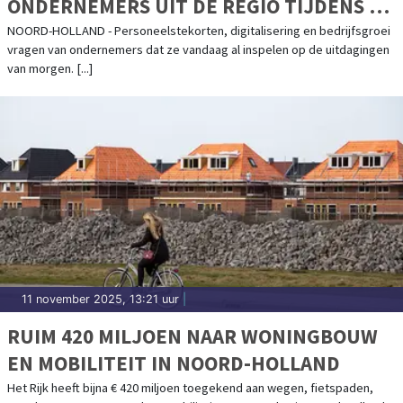
ONDERNEMERS UIT DE REGIO TIJDENS DE
ONHN ONDERNEMERS EXPEDITIE
NOORD-HOLLAND - Personeelstekorten, digitalisering en bedrijfs­groei
vragen van ondernemers dat ze vandaag al inspelen op de uitdagingen
van morgen. [...]
11 november 2025, 13:21 uur
|
RUIM 420 MILJOEN NAAR WONINGBOUW
EN MOBILITEIT IN NOORD-HOLLAND
Het Rijk heeft bijna € 420 miljoen toegekend aan wegen, fietspaden,