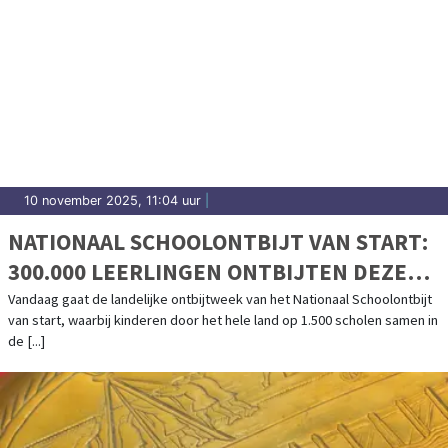
10 november 2025, 11:04 uur
|
NATIONAAL SCHOOLONTBIJT VAN START:
300.000 LEERLINGEN ONTBIJTEN DEZE
WEEK DOOR HET HELE LAND SAMEN OP
Vandaag gaat de landelijke ontbijtweek van het Nationaal Schoolontbijt
van start, waarbij kinderen door het hele land op 1.500 scholen samen in
SCHOOL
de [...]