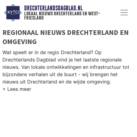
DRECHTERLANDSDAGBLAD.NL
lokaal nieuws drechterland en west-
friesland
REGIONAAL NIEUWS DRECHTERLAND EN
OMGEVING
Wat speelt er in de regio Drechterland? Op
Drechterlands Dagblad vind je het laatste regionale
nieuws. Van lokale ontwikkelingen en infrastructuur tot
bijzondere verhalen uit de buurt - wij brengen het
nieuws uit Drechterland en de wijde omgeving.
REGIONIEUWS DRECHTERLAND
Naast Drechterland volgen wij ook het nieuws uit Stede
Broec, Koggenland, Enkhuizen en andere West-Friese
gemeenten.