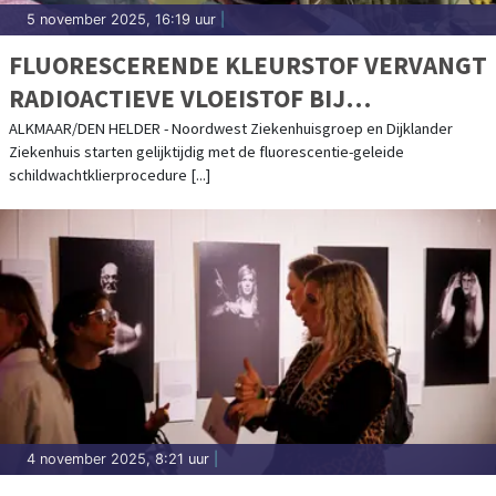
5 november 2025, 16:19 uur
|
FLUORESCERENDE KLEURSTOF VERVANGT
RADIOACTIEVE VLOEISTOF BIJ
BORSTKANKEROPERATIE
ALKMAAR/DEN HELDER - Noordwest Ziekenhuisgroep en Dijklander
Ziekenhuis starten gelijktijdig met de fluorescentie-geleide
schildwachtklierprocedure [...]
4 november 2025, 8:21 uur
|