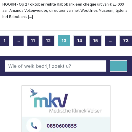
VERBOUWING
HOORN - Op 27 oktober reikte Rabobank een cheque uit van € 25.000
aan Amanda Vollenweider, directeur van het Westfries Museum, tijdens
het Rabobank [...]
1
...
11
12
13
(current)
14
15
...
73