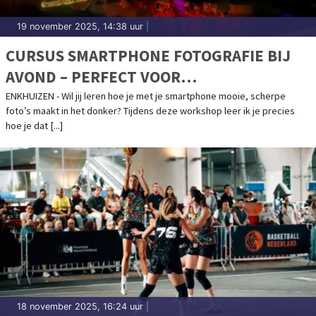
19 november 2025, 14:38 uur
|
CURSUS SMARTPHONE FOTOGRAFIE BIJ
AVOND – PERFECT VOOR
ZUIDERZEELICHT!
ENKHUIZEN - Wil jij leren hoe je met je smartphone mooie, scherpe
foto’s maakt in het donker? Tijdens deze workshop leer ik je precies
hoe je dat [...]
18 november 2025, 16:24 uur
|