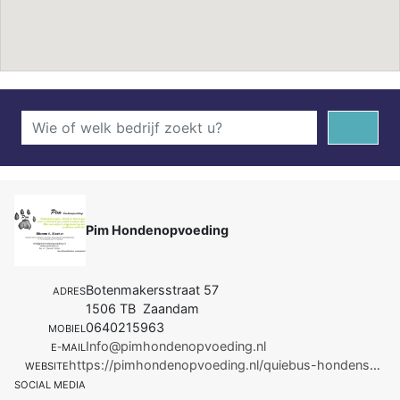
Pim Hondenopvoeding
Botenmakersstraat 57
ADRES
1506 TB Zaandam
0640215963
MOBIEL
Info@pimhondenopvoeding.nl
E-MAIL
https://pimhondenopvoeding.nl/quiebus-hondenschool-in-zaandam/
WEBSITE
SOCIAL MEDIA