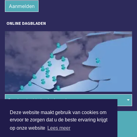
Aanmelden
ONLINE DAGBLADEN
Overige dagbladen in de regio
Deze website maakt gebruik van cookies om
Algemene voorwaarden
ervoor te zorgen dat u de beste ervaring krijgt
op onze website
Lees meer
Disclaimer