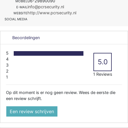
06-29890090
MOBIEL
info@pcrsecurity.nl
E-MAIL
http://www.pcrsecurity.nl
WEBSITE
SOCIAL MEDIA
Beoordelingen
5
4
5.0
3
2
1 Reviews
1
Op dit moment is er nog geen review. Wees de eerste die
een review schrijft.
Een review schrijven