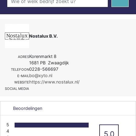
Nostalux B.V.
Korenmarkt 8
ADRES
1681 PB Zwaagdijk
0228-566697
TELEFOON
bo@xyto.nl
E-MAIL
https://www.nostalux.nl/
WEBSITE
SOCIAL MEDIA
Beoordelingen
5
4
5.0