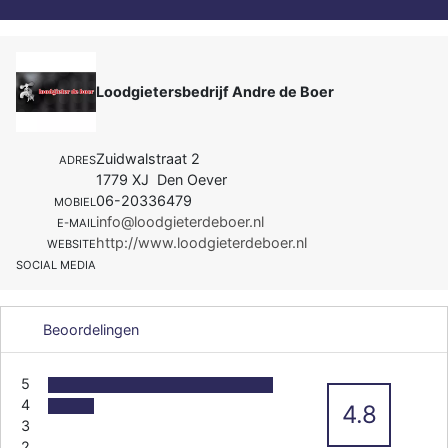
Loodgietersbedrijf Andre de Boer
Zuidwalstraat 2
ADRES
1779 XJ Den Oever
06-20336479
MOBIEL
info@loodgieterdeboer.nl
E-MAIL
http://www.loodgieterdeboer.nl
WEBSITE
SOCIAL MEDIA
Beoordelingen
5
4
4.8
3
2