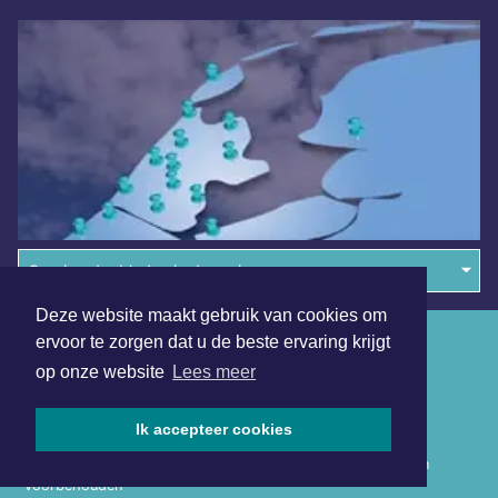
Overige dagbladen in de regio
Deze website maakt gebruik van cookies om
Algemene voorwaarden
ervoor te zorgen dat u de beste ervaring krijgt
op onze website
Lees meer
Disclaimer
Privacy Statement
Ik accepteer cookies
Copyright (c) 2026 | Drechterlandsdagblad.nl - Alle rechten
voorbehouden