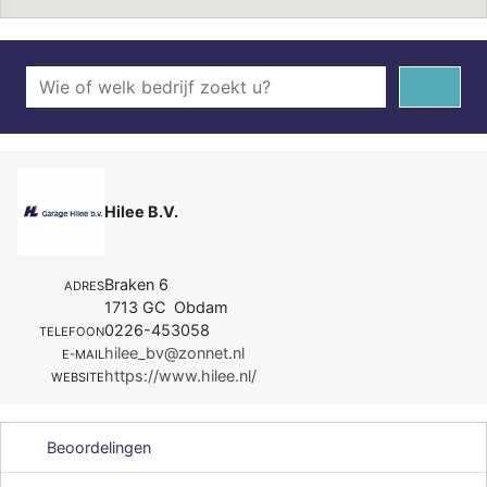
Hilee B.V.
Braken 6
ADRES
1713 GC Obdam
0226-453058
TELEFOON
hilee_bv@zonnet.nl
E-MAIL
https://www.hilee.nl/
WEBSITE
Beoordelingen