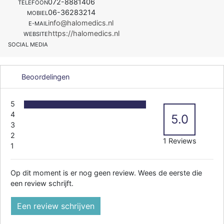
072-8881406
TELEFOON
06-36283214
MOBIEL
info@halomedics.nl
E-MAIL
https://halomedics.nl
WEBSITE
SOCIAL MEDIA
Beoordelingen
5
4
5.0
3
2
1 Reviews
1
Op dit moment is er nog geen review. Wees de eerste die
een review schrijft.
Een review schrijven