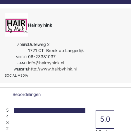
Hair by hink
Dulleweg 2
ADRES
1721 CT Broek op Langedijk
06-23381037
MOBIEL
info@hairbyhink.nl
E-MAIL
http://www.hairbyhink.nl
WEBSITE
SOCIAL MEDIA
Beoordelingen
5
4
5.0
3
2