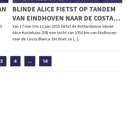
AN
BLINDE ALICE FIETST OP TANDEM
VAN EINDHOVEN NAAR DE COSTA
BLANCA
d
Van 17 mei t/m 12 juni 2025 fietst de Rotterdamse blinde
Alice Kortekaas (58) een tocht van 2350 km van Eindhoven
naar de Costa Blanca. Dit doet ze [...]
ent)
3
4
...
14