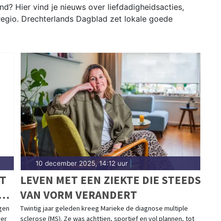
nd? Hier vind je nieuws over liefdadigheidsacties,
 regio. Drechterlands Dagblad zet lokale goede
10 december 2025, 14:12 uur
|
FT
LEVEN MET EEN ZIEKTE DIE STEEDS
T
VAN VORM VERANDERT
gen
Twintig jaar geleden kreeg Marieke de diagnose multiple
ver
sclerose (MS). Ze was achttien, sportief en vol plannen, tot