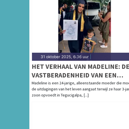
31 oktober 2025, 6:36 uur
|
HET VERHAAL VAN MADELINE: D
VASTBERADENHEID VAN EEN
ALLEENSTAANDE MOEDER
Madeline is een 24-jarige, alleenstaande moeder die mo
de uitdagingen van het leven aangaat terwijl ze haar 3-ja
zoon opvoedt in Tegucigalpa, [...]