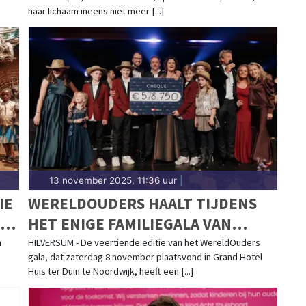
haar lichaam ineens niet meer [...]
13 november 2025, 11:36 uur
|
IE
WERELDOUDERS HAALT TIJDENS
HET ENIGE FAMILIEGALA VAN
NEDERLAND €578.750,- OP OM DE
n
HILVERSUM - De veertiende editie van het WereldOuders
gala, dat zaterdag 8 november plaatsvond in Grand Hotel
STROOM VAN UITHUISPLAATSING
Huis ter Duin te Noordwijk, heeft een [...]
IN BOLIVIA EN PERU TE
DOORBREKEN