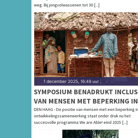
weg. Bij jongvolwassenen tot 30 [...]
1 december 2025, 16:49 uur
|
SYMPOSIUM BENADRUKT INCLUS
VAN MENSEN MET BEPERKING IN
ONTWIKKELINGSBELEID
DEN HAAG - De positie van mensen met een beperking i
ontwikkelingssamenwerking staat onder druk nu het
succesvolle programma We are Able! eind 2025 [...]