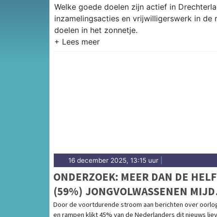
Welke goede doelen zijn actief in Drechterla
inzamelingsacties en vrijwilligerswerk in de
doelen in het zonnetje.
16 december 2025, 13:15 uur
|
ONDERZOEK: MEER DAN DE HEL
(59%) JONGVOLWASSENEN MIJD
HET LIEFST OORLOGSNIEUWS
Door de voortdurende stroom aan berichten over oorlo
en rampen klikt 45% van de Nederlanders dit nieuws lie