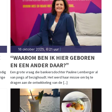
16 oktober 2025, 6:21 uur
|
E
“WAAROM BEN IK HIER GEBOREN
EN EEN ANDER DAAR?”
edig
Een grote vraag die bankiersdochter Pauline Lemberger al
rige
van jongs af bezighoudt. Het werd haar missie om bij te
dragen aan de ontwikkeling van de [...]