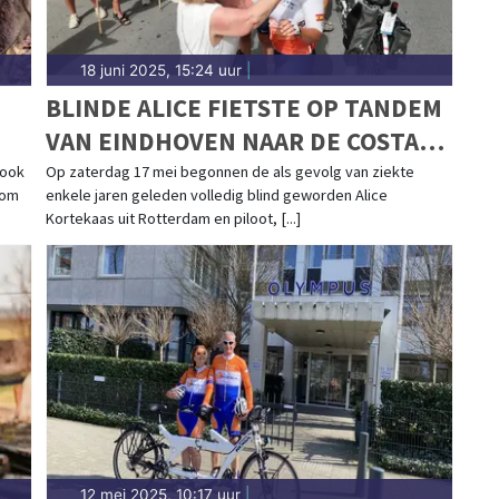
18 juni 2025, 15:24 uur
|
BLINDE ALICE FIETSTE OP TANDEM
VAN EINDHOVEN NAAR DE COSTA
BLANCA
 ook
Op zaterdag 17 mei begonnen de als gevolg van ziekte
 om
enkele jaren geleden volledig blind geworden Alice
Kortekaas uit Rotterdam en piloot, [...]
12 mei 2025, 10:17 uur
|