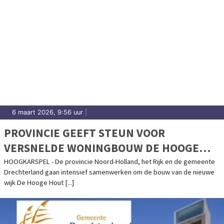
6 maart 2026, 9:56 uur
|
PROVINCIE GEEFT STEUN VOOR
VERSNELDE WONINGBOUW DE HOOGE
HOUT
HOOGKARSPEL - De provincie Noord-Holland, het Rijk en de gemeente
Drechterland gaan intensief samenwerken om de bouw van de nieuwe
wijk De Hooge Hout [...]