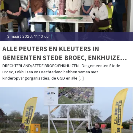
3 maart 2026, 11:10 uur
|
ALLE PEUTERS EN KLEUTERS IN
GEMEENTEN STEDE BROEC, ENKHUIZEN
EN DRECHTERLAND EEN STERKE START
DRECHTERLAND/STEDE BROEC/ENKHUIZEN - De gemeenten Stede
Broec, Enkhuizen en Drechterland hebben samen met
kinderopvangorganisaties, de GGD en alle [...]