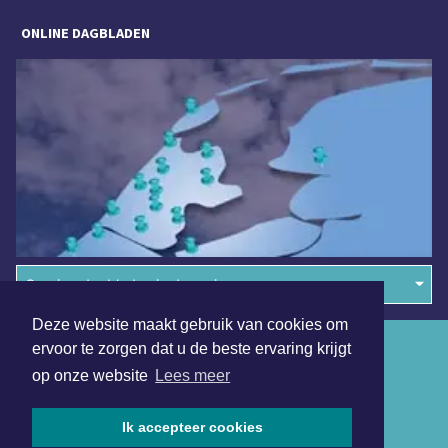
ONLINE DAGBLADEN
Overige dagbladen in de regio
Deze website maakt gebruik van cookies om
Algemene voorwaarden
ervoor te zorgen dat u de beste ervaring krijgt
op onze website
Lees meer
Disclaimer
Privacy Statement
Ik accepteer cookies