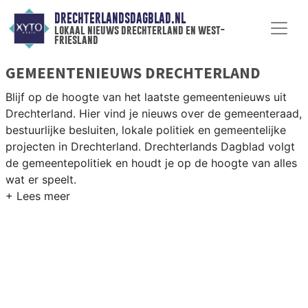
DRECHTERLANDSDAGBLAD.NL
lokaal nieuws drechterland en west-
friesland
GEMEENTENIEUWS DRECHTERLAND
Blijf op de hoogte van het laatste gemeentenieuws uit
Drechterland. Hier vind je nieuws over de gemeenteraad,
bestuurlijke besluiten, lokale politiek en gemeentelijke
projecten in Drechterland. Drechterlands Dagblad volgt
de gemeentepolitiek en houdt je op de hoogte van alles
wat er speelt.
GEMEENTE DRECHTERLAND
Van woningbouwplannen in de Westfriese dorpskern tot
besluiten over agrarisch grondbeleid, natuur en recreatie
langs het IJsselmeer in de gemeente Drechterland. Hier
vind je het complete overzicht van gemeentenieuws in
Drechterland.