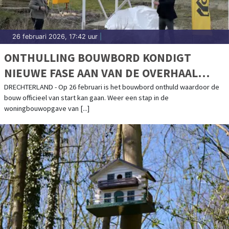
26 februari 2026, 17:42 uur
|
ONTHULLING BOUWBORD KONDIGT
NIEUWE FASE AAN VAN DE OVERHAAL
(VOORMALIG HEMMERBUURT 19A) IN HEM
DRECHTERLAND - Op 26 februari is het bouwbord onthuld waardoor de
bouw officieel van start kan gaan. Weer een stap in de
woningbouwopgave van [...]