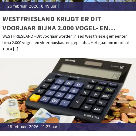
26 februari 2026, 8:49 uur
|
WESTFRIESLAND KRIJGT ER DIT
VOORJAAR BIJNA 2.000 VOGEL- EN
VLEERMUISKASTEN BIJ
WEST FRIESLAND - Dit voorjaar worden in zes Westfriese gemeenten
bijna 2.000 vogel- en vleermuiskasten geplaatst. Het gaat om in totaal
1.814 [...]
25 februari 2026, 11:27 uur
|