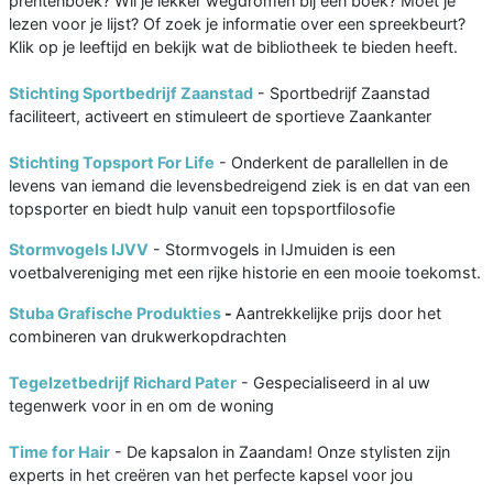
prentenboek? Wil je lekker wegdromen bij een boek? Moet je
lezen voor je lijst? Of zoek je informatie over een spreekbeurt?
Klik op je leeftijd en bekijk wat de bibliotheek te bieden heeft.
Stichting Sportbedrijf Zaanstad
- Sportbedrijf Zaanstad
faciliteert, activeert en stimuleert de sportieve Zaankanter
Stichting Topsport For Life
- Onderkent de parallellen in de
levens van iemand die levensbedreigend ziek is en dat van een
topsporter en biedt hulp vanuit een topsportfilosofie
Stormvogels IJVV
- Stormvogels in IJmuiden is een
voetbalvereniging met een rijke historie en een mooie toekomst.
Stuba Grafische Produkties
-
Aantrekkelijke prijs door het
combineren van drukwerkopdrachten
Tegelzetbedrijf Richard Pater
- Gespecialiseerd in al uw
tegenwerk voor in en om de woning
Time for Hair
- De kapsalon in Zaandam! Onze stylisten zijn
experts in het creëren van het perfecte kapsel voor jou