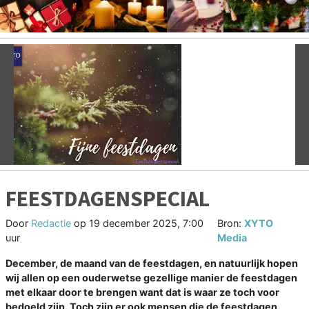
Vorige
V
FEESTDAGENSPECIAL
Door
Redactie
op
19 december 2025, 7:00
Bron:
XYTO
uur
Media
December, de maand van de feestdagen, en natuurlijk hopen
wij allen op een ouderwetse gezellige manier de feestdagen
met elkaar door te brengen want dat is waar ze toch voor
bedoeld zijn. Toch zijn er ook mensen die de feestdagen