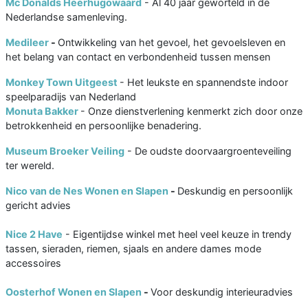
Mc Donalds Heerhugowaard
- Al 40 jaar geworteld in de
Nederlandse samenleving.
Medileer
-
Ontwikkeling van het gevoel, het gevoelsleven en
het belang van contact en verbondenheid tussen mensen
Monkey Town Uitgeest
- Het leukste en spannendste indoor
speelparadijs van Nederland
Monuta Bakker
- Onze dienstverlening kenmerkt zich door onze
betrokkenheid en persoonlijke benadering.
Museum Broeker Veiling
- De oudste doorvaargroenteveiling
ter wereld.
Nico van de Nes Wonen en Slapen
-
Deskundig en persoonlijk
gericht advies
Nice 2 Have
- Eigentijdse winkel met heel veel keuze in trendy
tassen, sieraden, riemen, sjaals en andere dames mode
accessoires
Oosterhof Wonen en Slapen
-
Voor deskundig interieuradvies