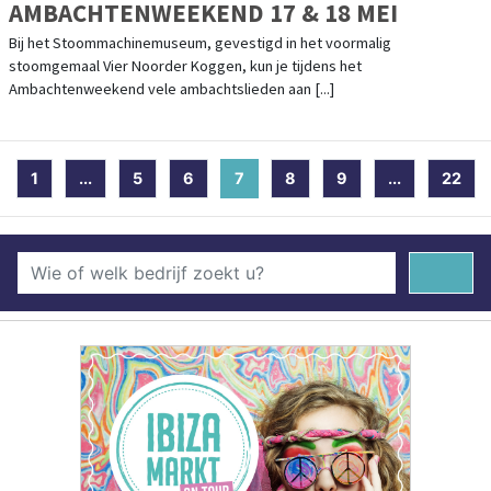
AMBACHTENWEEKEND 17 & 18 MEI
Bij het Stoommachinemuseum, gevestigd in het voormalig
stoomgemaal Vier Noorder Koggen, kun je tijdens het
Ambachtenweekend vele ambachtslieden aan [...]
1
...
5
6
7
(current)
8
9
...
22