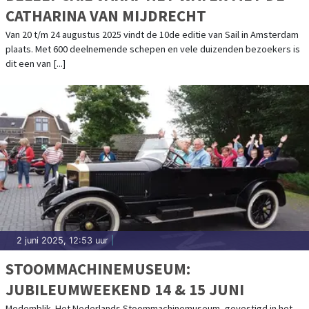
CATHARINA VAN MIJDRECHT
Van 20 t/m 24 augustus 2025 vindt de 10de editie van Sail in Amsterdam
plaats. Met 600 deelnemende schepen en vele duizenden bezoekers is
dit een van [...]
2 juni 2025, 12:53 uur
|
STOOMMACHINEMUSEUM:
JUBILEUMWEEKEND 14 & 15 JUNI
Medemblik- Het Nederlands Stoommachinemuseum, gevestigd in het