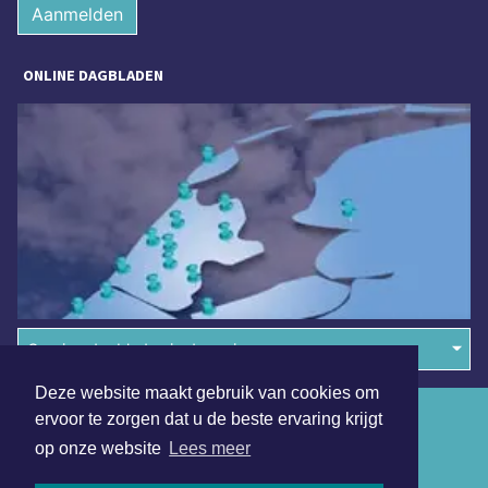
Aanmelden
ONLINE DAGBLADEN
Overige dagbladen in de regio
Deze website maakt gebruik van cookies om
Algemene voorwaarden
ervoor te zorgen dat u de beste ervaring krijgt
op onze website
Lees meer
Disclaimer