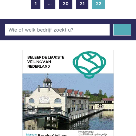
1
...
20
21
22
(current)