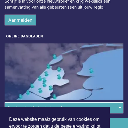
Schrijf je in voor onze nieuwsbrief en krijg wekelijks een
samenvatting van alle gebeurtenissen uit jouw regio.
Aanmelden
ONLINE DAGBLADEN
Overige dagbladen in de regio
Deze website maakt gebruik van cookies om
Algemene voorwaarden
ervoor te zorgen dat u de beste ervaring krijgt