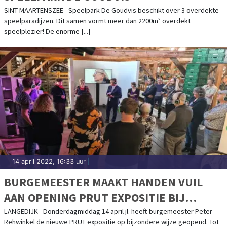
SINT MAARTENSZEE - Speelpark De Goudvis beschikt over 3 overdekte
speelparadijzen. Dit samen vormt meer dan 2200m² overdekt
speelplezier! De enorme [...]
14 april 2022, 16:33 uur
|
BURGEMEESTER MAAKT HANDEN VUIL
AAN OPENING PRUT EXPOSITIE BIJ
MUSEUM BROEKERVEILING
LANGEDIJK - Donderdagmiddag 14 april jl. heeft burgemeester Peter
Rehwinkel de nieuwe PRUT expositie op bijzondere wijze geopend. Tot