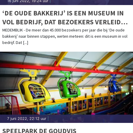
16 juni 2022, 19:24 uur
|
‘DE OUDE BAKKERIJ’ IS EEN MUSEUM IN
VOL BEDRIJF, DAT BEZOEKERS VERLEIDT
VIA ALLE ZINTUIGEN
MEDEMBLIK - De meer dan 45.000 bezoekers per jaar die bij ‘De oude
bakkerij’ naar binnen stappen, weten meteen: dit is een museum in vol
bedrijf. Dat [...]
7 juni 2022, 22:12 uur
|
SPEELPARK DE GOUDVIS