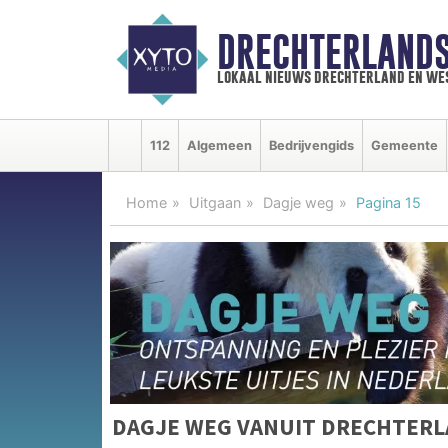
DRECHTERLAND
lokaal nieuws drechterland en we
112
Algemeen
Bedrijvengids
Gemeente
Home
Uitgaan
Dagje weg
Pagina 15
DAGJE WEG VANUIT DRECHTER