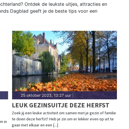
hterland? Ontdek de leukste uitjes, attracties en
ands Dagblad geeft je de beste tips voor een
25 oktober 2023, 13:27 uur
|
LEUK GEZINSUITJE DEZE HERFST
Zoek jij een leuke activiteit om samen met je gezin of familie
te doen deze herfst? Heb je zin om er lekker even op uit te
m in
gaan met elkaar en een [...]