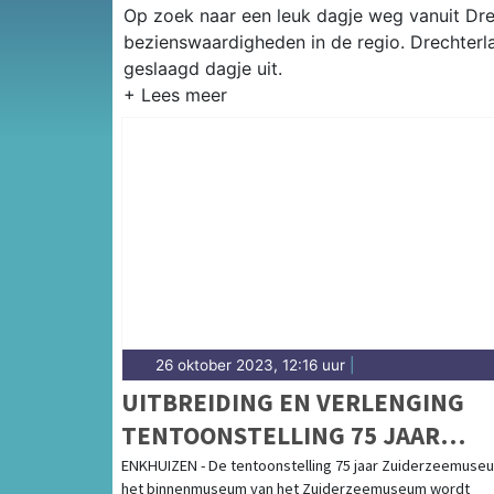
Op zoek naar een leuk dagje weg vanuit Drec
bezienswaardigheden in de regio. Drechterl
geslaagd dagje uit.
26 oktober 2023, 12:16 uur
|
UITBREIDING EN VERLENGING
TENTOONSTELLING 75 JAAR
ZUIDERZEEMUSEUM
ENKHUIZEN - De tentoonstelling 75 jaar Zuiderzeemuseu
het binnenmuseum van het Zuiderzeemuseum wordt