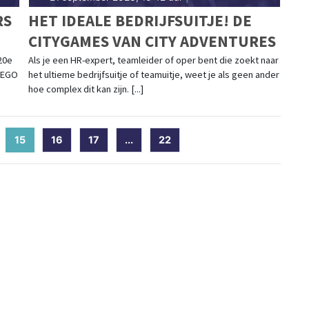
RS
HET IDEALE BEDRIJFSUITJE! DE
CITYGAMES VAN CITY ADVENTURES
20e
Als je een HR-expert, teamleider of oper bent die zoekt naar
LEGO
het ultieme bedrijfsuitje of teamuitje, weet je als geen ander
hoe complex dit kan zijn. [...]
15
(current)
16
17
...
22