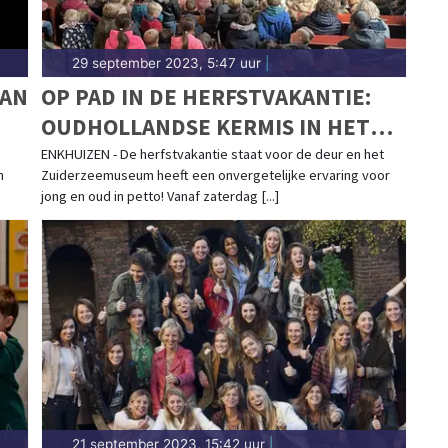
29 september 2023, 5:47 uur
|
VAN
OP PAD IN DE HERFSTVAKANTIE:
OUDHOLLANDSE KERMIS IN HET
ZUIDERZEEMUSEUM
e
ENKHUIZEN - De herfstvakantie staat voor de deur en het
n
Zuiderzeemuseum heeft een onvergetelijke ervaring voor
jong en oud in petto! Vanaf zaterdag [...]
21 september 2023, 15:42 uur
|