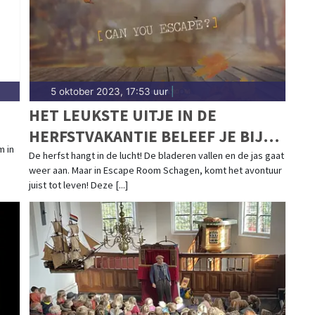
5 oktober 2023, 17:53 uur
|
M
HET LEUKSTE UITJE IN DE
HERFSTVAKANTIE BELEEF JE BIJ
m in
ESCAPE ROOM SCHAGEN!
De herfst hangt in de lucht! De bladeren vallen en de jas gaat
weer aan. Maar in Escape Room Schagen, komt het avontuur
juist tot leven! Deze [...]