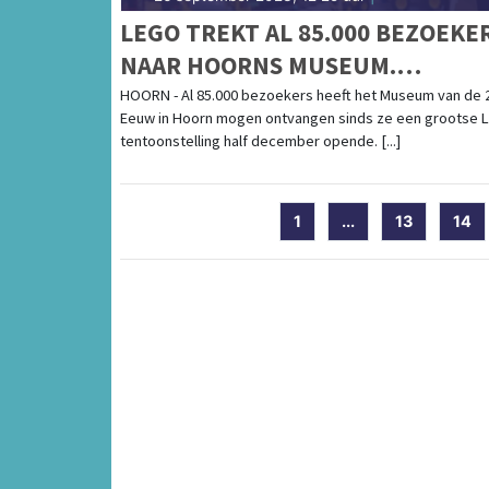
LEGO TREKT AL 85.000 BEZOEKE
NAAR HOORNS MUSEUM.
SUCCESVOLLE EXPOSITIE WORDT
HOORN - Al 85.000 bezoekers heeft het Museum van de 
Eeuw in Hoorn mogen ontvangen sinds ze een grootse 
VERLENGD
tentoonstelling half december opende. [...]
1
...
13
14