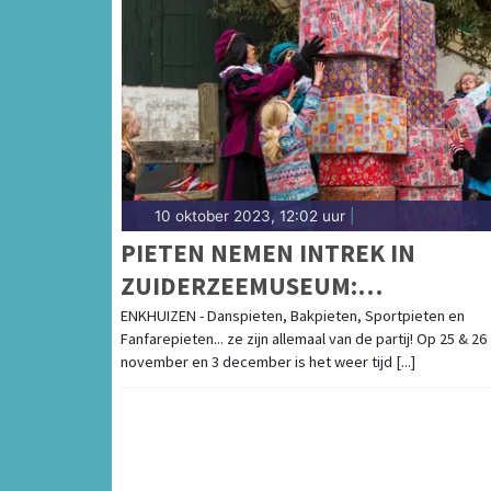
10 oktober 2023, 12:02 uur
|
PIETEN NEMEN INTREK IN
ZUIDERZEEMUSEUM:
BUITENMUSEUM OMGEDOOPT T
ENKHUIZEN - Danspieten, Bakpieten, Sportpieten en
Fanfarepieten... ze zijn allemaal van de partij! Op 25 & 26
PIETENDORP
november en 3 december is het weer tijd [...]