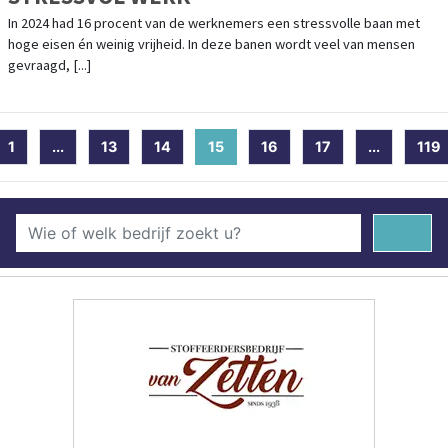
In 2024 had 16 procent van de werknemers een stressvolle baan met
hoge eisen én weinig vrijheid. In deze banen wordt veel van mensen
gevraagd, [...]
1
...
13
14
15
(current)
16
17
...
119