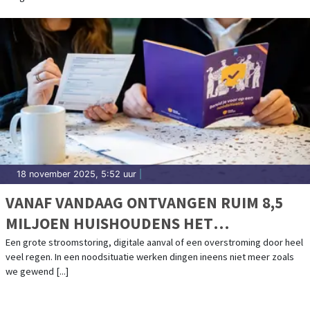
18 november 2025, 5:52 uur
|
VANAF VANDAAG ONTVANGEN RUIM 8,5
MILJOEN HUISHOUDENS HET
INFORMATIEBOEKJE 'BEREID JE VOOR OP
Een grote stroomstoring, digitale aanval of een overstroming door heel
veel regen. In een noodsituatie werken dingen ineens niet meer zoals
EEN NOODSITUATIE'
we gewend [...]