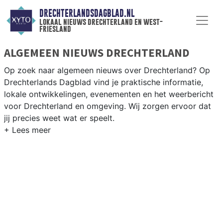
DRECHTERLANDSDAGBLAD.NL
lokaal nieuws drechterland en west-
friesland
ALGEMEEN NIEUWS DRECHTERLAND
Op zoek naar algemeen nieuws over Drechterland? Op
Drechterlands Dagblad vind je praktische informatie,
lokale ontwikkelingen, evenementen en het weerbericht
voor Drechterland en omgeving. Wij zorgen ervoor dat
jij precies weet wat er speelt.
PRAKTISCHE INFORMATIE
DRECHTERLAND
Van werkzaamheden op de N506 en de Streekweg tot
evenementen als de West-Friese Flora en het
weersbericht voor West-Friesland.