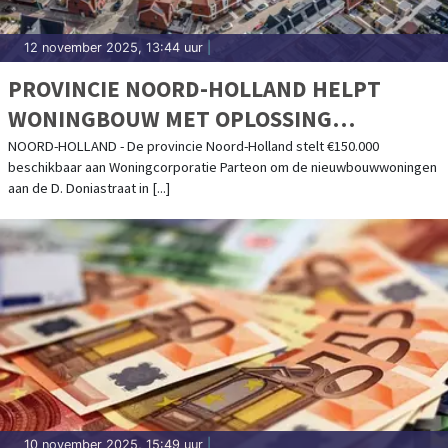
12 november 2025, 13:44 uur
|
PROVINCIE NOORD-HOLLAND HELPT
WONINGBOUW MET OPLOSSING
NETCONGESTIE
NOORD-HOLLAND - De provincie Noord-Holland stelt €150.000
beschikbaar aan Woningcorporatie Parteon om de nieuwbouwwoningen
aan de D. Doniastraat in [...]
10 november 2025, 15:49 uur
|