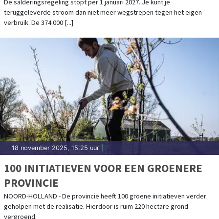
HUISHOUDENS GEMIDDELD € 189 MINDER
De salderingsregeling stopt per 1 januari 2027. Je kunt je
teruggeleverde stroom dan niet meer wegstrepen tegen het eigen
OPBRENGST IN 2027
verbruik. De 374.000 [...]
18 november 2025, 15:25 uur
|
100 INITIATIEVEN VOOR EEN GROENERE
PROVINCIE
NOORD-HOLLAND - De provincie heeft 100 groene initiatieven verder
geholpen met de realisatie. Hierdoor is ruim 220 hectare grond
vergroend.