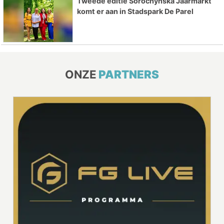
Tweede editie Sorochynska Jaarmarkt
komt er aan in Stadspark De Parel
ONZE
PARTNERS