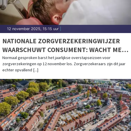
12 november 2025, 15:15 uur
|
NATIONALE ZORGVERZEKERINGWIJZER
WAARSCHUWT CONSUMENT: WACHT MET
VERGELIJKEN VAN ZORGVERZEKERINGEN
Normaal gesproken barst het jaarlijkse overstapseizoen voor
zorgverzekeringen op 12 november los. Zorgverzekeraars zijn dit jaar
echter opvallend [...]