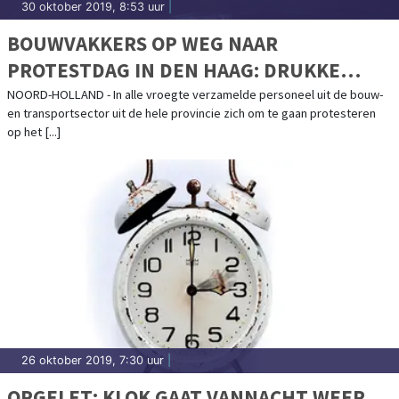
30 oktober 2019, 8:53 uur
|
BOUWVAKKERS OP WEG NAAR
PROTESTDAG IN DEN HAAG: DRUKKE
OCHTENDSPITS NOORD-HOLLAND BLIJFT
NOORD-HOLLAND - In alle vroegte verzamelde personeel uit de bouw-
en transportsector uit de hele provincie zich om te gaan protesteren
UIT
op het [...]
26 oktober 2019, 7:30 uur
|
OPGELET: KLOK GAAT VANNACHT WEER