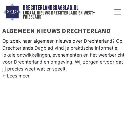
DRECHTERLANDSDAGBLAD.NL
lokaal nieuws drechterland en west-
friesland
ALGEMEEN NIEUWS DRECHTERLAND
Op zoek naar algemeen nieuws over Drechterland? Op
Drechterlands Dagblad vind je praktische informatie,
lokale ontwikkelingen, evenementen en het weerbericht
voor Drechterland en omgeving. Wij zorgen ervoor dat
jij precies weet wat er speelt.
PRAKTISCHE INFORMATIE
DRECHTERLAND
Van werkzaamheden op de N506 en de Streekweg tot
evenementen als de West-Friese Flora en het
weersbericht voor West-Friesland.