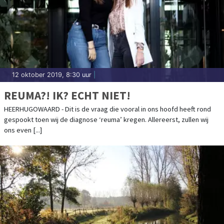
12 oktober 2019, 8:30 uur
|
REUMA?! IK? ECHT NIET!
HEERHUGOWAARD - Dit is de vraag die vooral in ons hoofd heeft rond
gespookt toen wij de diagnose ‘reuma’ kregen. Allereerst, zullen wij
ons even [...]