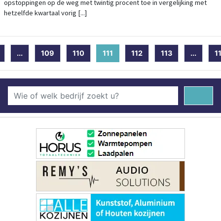
opstoppingen op de weg met twintig procent toe in vergelijking met
hetzelfde kwartaal vorig [...]
...
109
110
111
(current)
112
113
...
1