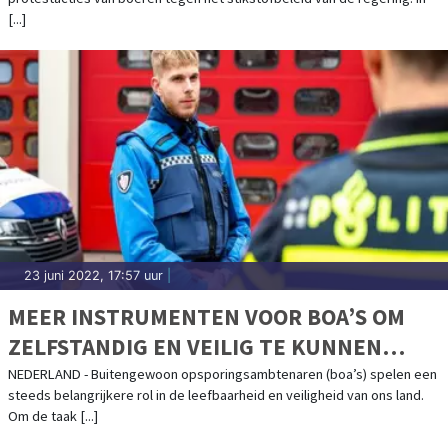
[...]
23 juni 2022, 17:57 uur
|
MEER INSTRUMENTEN VOOR BOA’S OM
ZELFSTANDIG EN VEILIG TE KUNNEN
WERKEN
NEDERLAND - Buitengewoon opsporingsambtenaren (boa’s) spelen een
steeds belangrijkere rol in de leefbaarheid en veiligheid van ons land.
Om de taak [...]