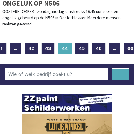
ONGELUK OP N506
OOSTERBLOKKER - Zondagmiddag omstreeks 16.45 uur is er een
ongeluk gebeurd op de N506 in Oosterblokker. Meerdere mensen
raakten gewond.
1
...
42
43
44
(current)
45
46
...
66