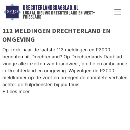
DRECHTERLANDSDAGBLAD.NL
lokaal nieuws drechterland en west-
friesland
112 MELDINGEN DRECHTERLAND EN
OMGEVING
Op zoek naar de laatste 112 meldingen en P2000
berichten uit Drechterland? Op Drechterlands Dagblad
vind je alle inzetten van brandweer, politie en ambulance
in Drechterland en omgeving. Wij volgen de P2000
meldkamer op de voet en brengen de complete verhalen
achter de hulpdiensten bij jou thuis.
P2000 MELDINGEN DRECHTERLAND
Van incidenten op de N506 en de Streekweg tot
meldingen in Hoogkarspel, Venhuizen, Westwoud en
andere dorpen in Drechterland — onze redactie brengt
snel verslag.