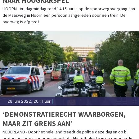
NAAR HOOGKARSPEL
HOORN - Vrijdagmiddag rond 14.15 uur is op de spoorwegovergang aan
de Maasweg in Hoorn een persoon aangereden door een trein. De
overweg is afgezet.
28 juni 2022, 20:11 uur
|
‘DEMONSTRATIERECHT WAARBORGEN,
MAAR ZIT GRENS AAN’
NEDERLAND - Door het hele land treedt de politie deze dagen op bij
protestacties van boeren tegen het stikstofbeleid van de regering. In