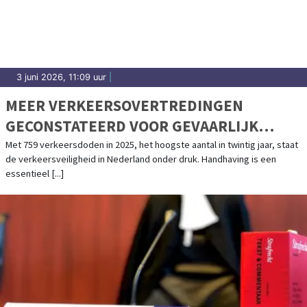
3 juni 2026, 11:09 uur
|
MEER VERKEERSOVERTREDINGEN
GECONSTATEERD VOOR GEVAARLIJK
RIJGEDRAG
Met 759 verkeersdoden in 2025, het hoogste aantal in twintig jaar, staat
de verkeersveiligheid in Nederland onder druk. Handhaving is een
essentieel [...]