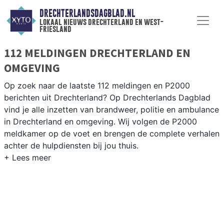
DRECHTERLANDSDAGBLAD.NL
lokaal nieuws drechterland en west-
friesland
112 MELDINGEN DRECHTERLAND EN
OMGEVING
Op zoek naar de laatste 112 meldingen en P2000
berichten uit Drechterland? Op Drechterlands Dagblad
vind je alle inzetten van brandweer, politie en ambulance
in Drechterland en omgeving. Wij volgen de P2000
meldkamer op de voet en brengen de complete verhalen
achter de hulpdiensten bij jou thuis.
P2000 MELDINGEN DRECHTERLAND
Van incidenten op de N506 en de Streekweg tot
meldingen in Hoogkarspel, Venhuizen, Westwoud en
andere dorpen in Drechterland — onze redactie brengt
snel verslag.