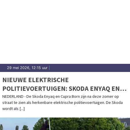
29 mei 2026, 12:15 uur
|
NIEUWE ELEKTRISCHE
POLITIEVOERTUIGEN: SKODA ENYAQ EN
CUPRA BORN
NEDERLAND - De Skoda Enyaq en Cupra Born zijn na deze zomer op
straat te zien als herkenbare elektrische politievoertuigen. De Skoda
wordt als [...]