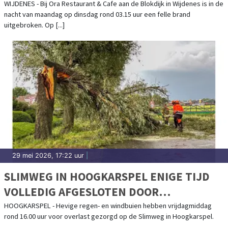
GESCHREVEN
WIJDENES - Bij Ora Restaurant & Cafe aan de Blokdijk in Wijdenes is in de
nacht van maandag op dinsdag rond 03.15 uur een felle brand
uitgebroken. Op [...]
29 mei 2026, 17:22 uur
|
SLIMWEG IN HOOGKARSPEL ENIGE TIJD
VOLLEDIG AFGESLOTEN DOOR
AFGEKNAKTE BOOM
HOOGKARSPEL - Hevige regen- en windbuien hebben vrijdagmiddag
rond 16.00 uur voor overlast gezorgd op de Slimweg in Hoogkarspel.