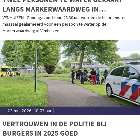
LANGS MARKERWAARDWEG IN
VENHUIZEN
VENHUIZEN - Zondagavond rond 23.30 uur werden de hulpdiensten
massaal gealarmeerd voor een persoon te water op de
Markerwaardweg in Venhuizen.
22 mei 2026, 10:07 uur
|
VERTROUWEN IN DE POLITIE BIJ
BURGERS IN 2025 GOED