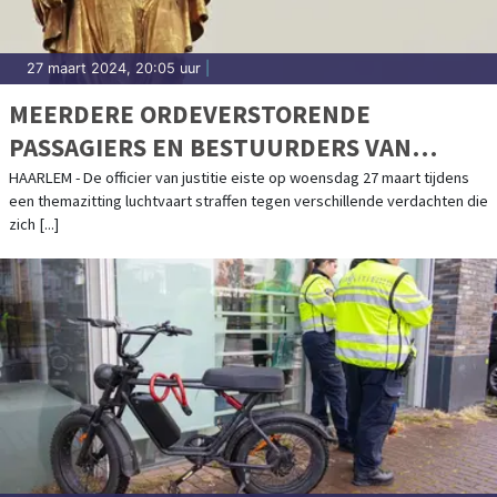
27 maart 2024, 20:05 uur
|
MEERDERE ORDEVERSTORENDE
PASSAGIERS EN BESTUURDERS VAN
DRONES VEROORDEELD
HAARLEM - De officier van justitie eiste op woensdag 27 maart tijdens
een themazitting luchtvaart straffen tegen verschillende verdachten die
zich [...]