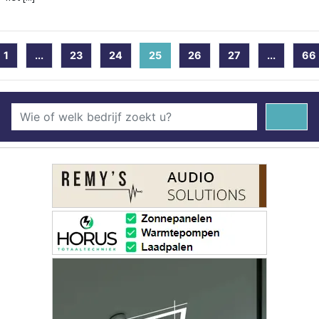
1
...
23
24
25
(current)
26
27
...
66