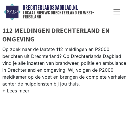
DRECHTERLANDSDAGBLAD.NL
lokaal nieuws drechterland en west-
friesland
112 MELDINGEN DRECHTERLAND EN
OMGEVING
Op zoek naar de laatste 112 meldingen en P2000
berichten uit Drechterland? Op Drechterlands Dagblad
vind je alle inzetten van brandweer, politie en ambulance
in Drechterland en omgeving. Wij volgen de P2000
meldkamer op de voet en brengen de complete verhalen
achter de hulpdiensten bij jou thuis.
P2000 MELDINGEN DRECHTERLAND
Van incidenten op de N506 en de Streekweg tot
meldingen in Hoogkarspel, Venhuizen, Westwoud en
andere dorpen in Drechterland — onze redactie brengt
snel verslag.