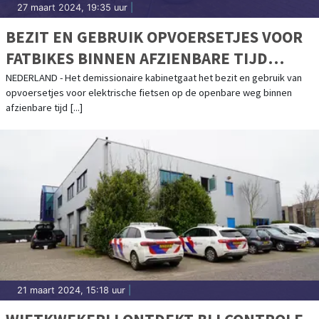
27 maart 2024, 19:35 uur
|
BEZIT EN GEBRUIK OPVOERSETJES VOOR
FATBIKES BINNEN AFZIENBARE TIJD
VERBODEN
NEDERLAND - Het demissionaire kabinetgaat het bezit en gebruik van
opvoersetjes voor elektrische fietsen op de openbare weg binnen
afzienbare tijd [...]
21 maart 2024, 15:18 uur
|