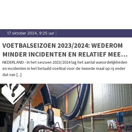
17 oktober 2024, 9:25 uur
|
VOETBALSEIZOEN 2023/2024: WEDEROM
MINDER INCIDENTEN EN RELATIEF MEER
ZAKEN VOOR RECHTER GEBRACHT
NEDERLAND - In het seizoen 2023/2024 lag het aantal wanordelijkheden
en incidenten in het betaald voetbal voor de tweede maal op rij onder
dat van [...]