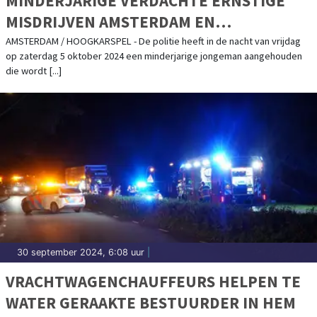
MINDERJARIGE VERDACHTE ERNSTIGE
MISDRIJVEN AMSTERDAM EN
HOOGKARSPEL AANGEHOUDEN
AMSTERDAM / HOOGKARSPEL - De politie heeft in de nacht van vrijdag
op zaterdag 5 oktober 2024 een minderjarige jongeman aangehouden
die wordt [...]
30 september 2024, 6:08 uur
|
VRACHTWAGENCHAUFFEURS HELPEN TE
WATER GERAAKTE BESTUURDER IN HEM