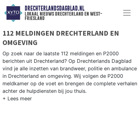
DRECHTERLANDSDAGBLAD.NL
lokaal nieuws drechterland en west-
friesland
112 MELDINGEN DRECHTERLAND EN
OMGEVING
Op zoek naar de laatste 112 meldingen en P2000
berichten uit Drechterland? Op Drechterlands Dagblad
vind je alle inzetten van brandweer, politie en ambulance
in Drechterland en omgeving. Wij volgen de P2000
meldkamer op de voet en brengen de complete verhalen
achter de hulpdiensten bij jou thuis.
P2000 MELDINGEN DRECHTERLAND
Van incidenten op de N506 en de Streekweg tot
meldingen in Hoogkarspel, Venhuizen, Westwoud en
andere dorpen in Drechterland — onze redactie brengt
snel verslag.