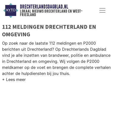
DRECHTERLANDSDAGBLAD.NL
lokaal nieuws drechterland en west-
friesland
112 MELDINGEN DRECHTERLAND EN
OMGEVING
Op zoek naar de laatste 112 meldingen en P2000
berichten uit Drechterland? Op Drechterlands Dagblad
vind je alle inzetten van brandweer, politie en ambulance
in Drechterland en omgeving. Wij volgen de P2000
meldkamer op de voet en brengen de complete verhalen
achter de hulpdiensten bij jou thuis.
P2000 MELDINGEN DRECHTERLAND
Van incidenten op de N506 en de Streekweg tot
meldingen in Hoogkarspel, Venhuizen, Westwoud en
andere dorpen in Drechterland — onze redactie brengt
snel verslag.