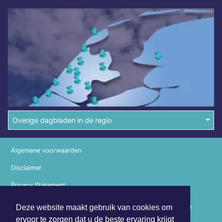
Overige dagbladen in de regio
Algemene voorwaarden
Disclaimer
Privacy Statement
Copyright (c) 2026 | Drechterlandsdagblad.nl - Alle rechten
Deze website maakt gebruik van cookies om
voorbehouden
ervoor te zorgen dat u de beste ervaring krijgt