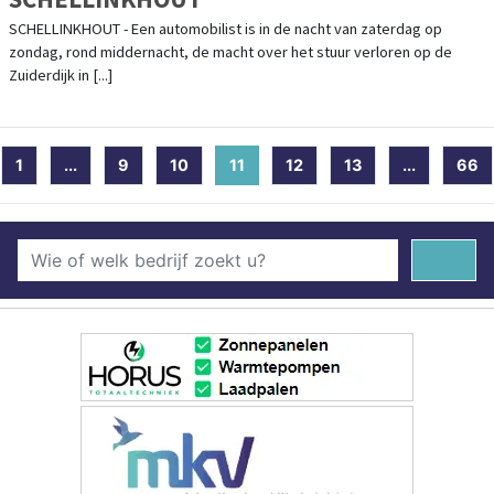
SCHELLINKHOUT - Een automobilist is in de nacht van zaterdag op
zondag, rond middernacht, de macht over het stuur verloren op de
Zuiderdijk in [...]
1
...
9
10
11
(current)
12
13
...
66