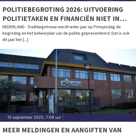
POLITIEBEGROTING 2026: UITVOERING
POLITIETAKEN EN FINANCIËN NIET IN
BALANS
NEDERLAND - Traditiegetrouw wordt ieder jaar op Prinsjesdag de
begroting en het beheerplan van de politie gepresenteerd. Dat is ook
dit jaar het [...]
15 september 2025, 7:09 uur
|
MEER MELDINGEN EN AANGIFTEN VAN