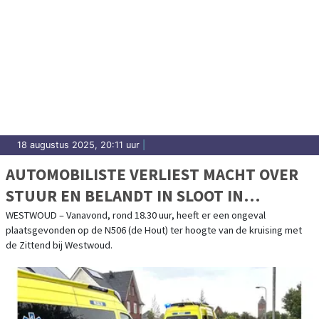
18 augustus 2025, 20:11 uur
|
AUTOMOBILISTE VERLIEST MACHT OVER
STUUR EN BELANDT IN SLOOT IN
WESTWOUD
WESTWOUD – Vanavond, rond 18.30 uur, heeft er een ongeval
plaatsgevonden op de N506 (de Hout) ter hoogte van de kruising met
de Zittend bij Westwoud.