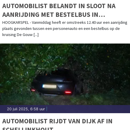
AUTOMOBILIST BELANDT IN SLOOT NA
AANRIJDING MET BESTELBUS IN
HOOGKARSPEL
HOOGKARSPEL - Vanmiddag heeft er omstreeks 12.40 uur een aanrijding
plaats gevonden tussen een personenauto en een bestelbus op de
kruising De Gouw [...]
20 juli 2025, 6:58 uur
|
AUTOMOBILIST RIJDT VAN DIJK AF IN
SCHELLINKHOUT