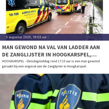
5 augustus 2025, 19:03 uur
|
MAN GEWOND NA VAL VAN LADDER AAN
DE ZANGLIJSTER IN HOOGKARSPEL,
TRAUMAHELIKOPTER TER PLAATSE
HOOGKARSPEL - Dinsdagmiddag rond 17.15 uur is een man gewond
geraakt bij een ongeval aan de Zanglijster in Hoogkarspel.