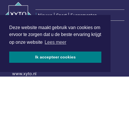
|
Nieuws | Sport | Evenementen
Deze website maakt gebruik van cookies om
ervoor te zorgen dat u de beste ervaring krijgt
Hoofdvestiging:
op onze website
Lees meer
van Benthuizenlaan 1
1701 BZ Heerhugowaard
Ik accepteer cookies
072 8200 600
redactie@xyto.nl
www.xyto.nl
SOCIAL MEDIA
NIEUWSBRIEF AANMELDEN
Schrijf je in voor onze nieuwsbrief en krijg wekelijks een
samenvatting van alle gebeurtenissen uit jouw regio.