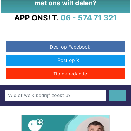
met ons wilt delen?
APP ONS!
T.
06 - 574 71 321
Deel op Facebook
Post op X
Tip de redactie