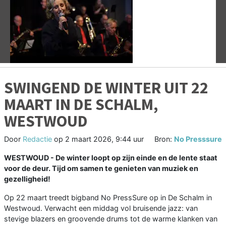
Vorige
V
SWINGEND DE WINTER UIT 22
MAART IN DE SCHALM,
WESTWOUD
Door
Redactie
op
2 maart 2026, 9:44 uur
Bron:
No Presssure
WESTWOUD - De winter loopt op zijn einde en de lente staat
voor de deur. Tijd om samen te genieten van muziek en
gezelligheid!
Op 22 maart treedt bigband No PressSure op in De Schalm in
Westwoud. Verwacht een middag vol bruisende jazz: van
stevige blazers en groovende drums tot de warme klanken van