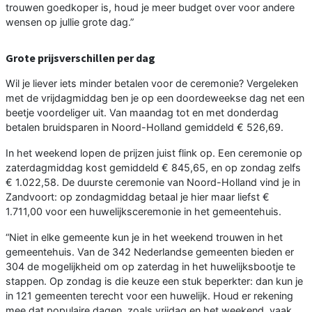
trouwen goedkoper is, houd je meer budget over voor andere
wensen op jullie grote dag.”
Grote prijsverschillen per dag
Wil je liever iets minder betalen voor de ceremonie? Vergeleken
met de vrijdagmiddag ben je op een doordeweekse dag net een
beetje voordeliger uit. Van maandag tot en met donderdag
betalen bruidsparen in Noord-Holland gemiddeld € 526,69.
In het weekend lopen de prijzen juist flink op. Een ceremonie op
zaterdagmiddag kost gemiddeld € 845,65, en op zondag zelfs
€ 1.022,58. De duurste ceremonie van Noord-Holland vind je in
Zandvoort: op zondagmiddag betaal je hier maar liefst €
1.711,00 voor een huwelijksceremonie in het gemeentehuis.
“Niet in elke gemeente kun je in het weekend trouwen in het
gemeentehuis. Van de 342 Nederlandse gemeenten bieden er
304 de mogelijkheid om op zaterdag in het huwelijksbootje te
stappen. Op zondag is die keuze een stuk beperkter: dan kun je
in 121 gemeenten terecht voor een huwelijk. Houd er rekening
mee dat populaire dagen, zoals vrijdag en het weekend, vaak