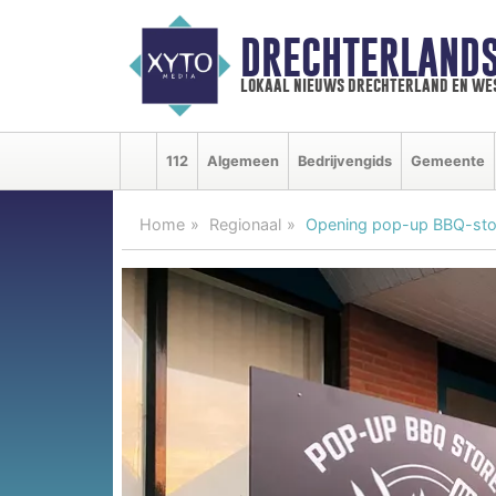
DRECHTERLAND
lokaal nieuws drechterland en we
112
Algemeen
Bedrijvengids
Gemeente
Home
Regionaal
Opening pop-up BBQ-store