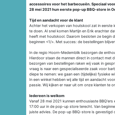
accessoires voor het barbecueën. Speciaal vo
28 mei 2021 hun eerste pop-up BBQ-store in Oo
Tijd en aandacht voor de klant
Achter het verkopen van houtskool zat in eerste i
te doen. Al snel komen Martijn en Erik erachter d
heeft met houtskool. Daarom besloten ze begin di
beginnen <1/>. Met succes: de bestellingen blijv
In de regio Hoorn-Medemblik bezorgen de enthousi
Hierdoor staan de mannen direct in contact met de
bezorgen van bestellingen raken wij vaak in gespr
vraag is naar een gespecialiseerde zaak voor ba
diepe te nemen: we gaan een (tijdelijke) fysieke w
In een winkel hebben wij alle tijd en aandacht vo
passie. Wij kijken er naar uit om onze klanten te 
Iedereen is welkom
Vanaf 28 mei 2021 kunnen enthousiaste BBQ'ers el
17:00 uur in de pop-up store terecht. Van beginn
juiste advies. De pop-up BBQ-store is gevestigd 