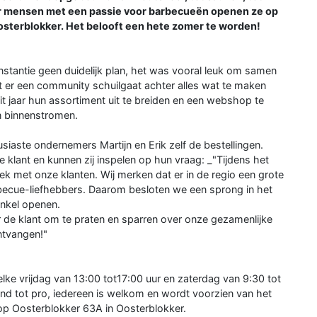
or mensen met een passie voor barbecueën openen ze op
sterblokker. Het belooft een hete zomer te worden!
nstantie geen duidelijk plan, het was vooral leuk om samen
at er een community schuilgaat achter alles wat te maken
t jaar hun assortiment uit te breiden en een webshop te
en binnenstromen.
aste ondernemers Martijn en Erik zelf de bestellingen.
 klant en kunnen zij inspelen op hun vraag: _"Tijdens het
ek met onze klanten. Wij merken dat er in de regio een grote
rbecue-liefhebbers. Daarom besloten we een sprong in het
inkel openen.
or de klant om te praten en sparren over onze gezamenlijke
ontvangen!"
ke vrijdag van 13:00 tot17:00 uur en zaterdag van 9:30 tot
end tot pro, iedereen is welkom en wordt voorzien van het
op Oosterblokker 63A in Oosterblokker.