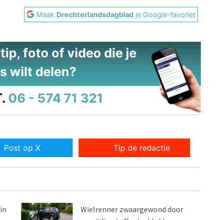
Maak
Drechterlandsdagblad
je Google-favoriet
ip, foto of video die je
s wilt delen?
.
06 - 574 71 321
Post op X
Tip de redactie
in
Wielrenner zwaargewond door