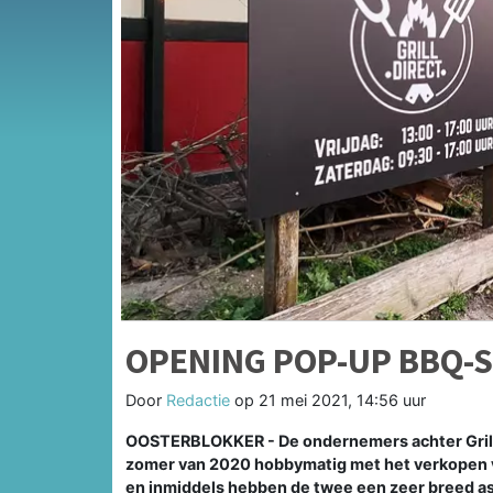
OPENING POP-UP BBQ-S
Door
Redactie
op
21 mei 2021, 14:56 uur
OOSTERBLOKKER - De ondernemers achter Grill D
zomer van 2020 hobbymatig met het verkopen va
en inmiddels hebben de twee een zeer breed as