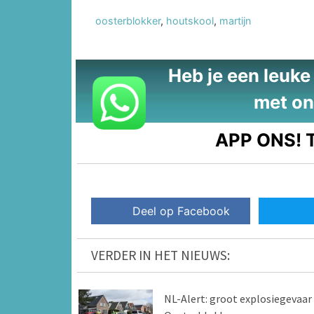
oosterblokker
,
houtskool
,
martijn
Heb je een leuke t
met on
APP ONS!
T
Deel op Facebook
VERDER IN HET NIEUWS:
NL-Alert: groot explosiegevaar 