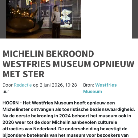
Vorige
V
MICHELIN BEKROOND
WESTFRIES MUSEUM OPNIEUW
MET STER
Door
Redactie
op
2 juni 2026, 10:28
Bron:
Westfries
uur
Museum
HOORN - Het Westfries Museum heeft opnieuw een
Michelinster ontvangen als toeristische bezienswaardigheid.
Na de eerste bekroning in 2024 behoort het museum ook in
2026 weer tot de door Michelin aanbevolen culturele
attracties van Nederland. De onderscheiding bevestigt de
bijzondere betekenis van het museum voor bezoekers van