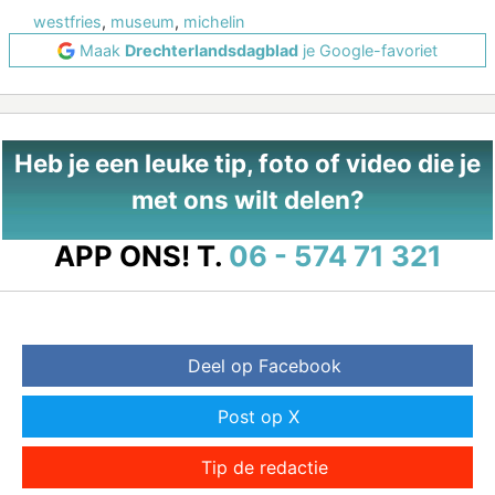
westfries
,
museum
,
michelin
Maak
Drechterlandsdagblad
je Google-favoriet
Heb je een leuke tip, foto of video die je
met ons wilt delen?
APP ONS!
T.
06 - 574 71 321
Deel op Facebook
Post op X
Tip de redactie