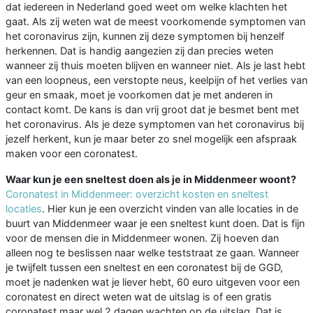
dat iedereen in Nederland goed weet om welke klachten het
gaat. Als zij weten wat de meest voorkomende symptomen van
het coronavirus zijn, kunnen zij deze symptomen bij henzelf
herkennen. Dat is handig aangezien zij dan precies weten
wanneer zij thuis moeten blijven en wanneer niet. Als je last hebt
van een loopneus, een verstopte neus, keelpijn of het verlies van
geur en smaak, moet je voorkomen dat je met anderen in
contact komt. De kans is dan vrij groot dat je besmet bent met
het coronavirus. Als je deze symptomen van het coronavirus bij
jezelf herkent, kun je maar beter zo snel mogelijk een afspraak
maken voor een coronatest.
Waar kun je een sneltest doen als je in Middenmeer woont?
Coronatest in Middenmeer: overzicht kosten en sneltest
locaties
. Hier kun je een overzicht vinden van alle locaties in de
buurt van Middenmeer waar je een sneltest kunt doen. Dat is fijn
voor de mensen die in Middenmeer wonen. Zij hoeven dan
alleen nog te beslissen naar welke teststraat ze gaan. Wanneer
je twijfelt tussen een sneltest en een coronatest bij de GGD,
moet je nadenken wat je liever hebt, 60 euro uitgeven voor een
coronatest en direct weten wat de uitslag is of een gratis
coronatest maar wel 2 dagen wachten op de uitslag. Dat is