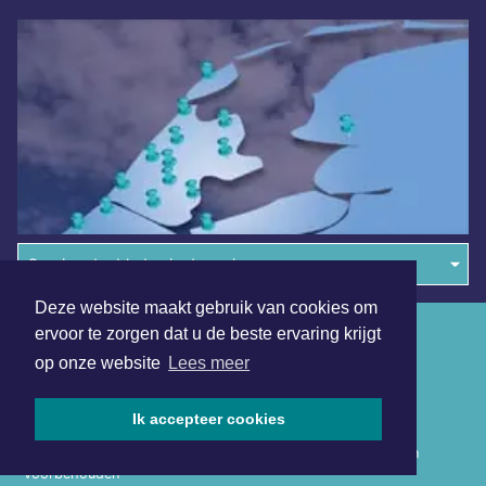
Overige dagbladen in de regio
Deze website maakt gebruik van cookies om
Algemene voorwaarden
ervoor te zorgen dat u de beste ervaring krijgt
op onze website
Lees meer
Disclaimer
Privacy Statement
Ik accepteer cookies
Copyright (c) 2026 | Drechterlandsdagblad.nl - Alle rechten
voorbehouden