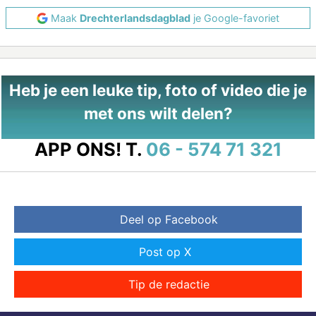
Maak
Drechterlandsdagblad
je Google-favoriet
Heb je een leuke tip, foto of video die je
met ons wilt delen?
APP ONS!
T.
06 - 574 71 321
Deel op Facebook
Post op X
Tip de redactie