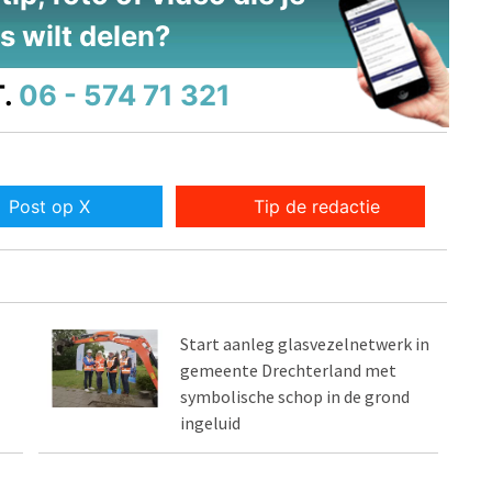
s wilt delen?
.
06 - 574 71 321
Post op X
Tip de redactie
Start aanleg glasvezelnetwerk in
gemeente Drechterland met
symbolische schop in de grond
ingeluid