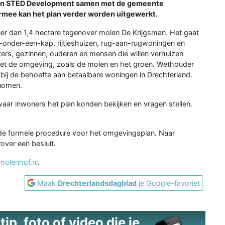
 en STED Development samen met de gemeente
mee kan het plan verder worden uitgewerkt.
r dan 1,4 hectare tegenover molen De Krijgsman. Het gaat
e-onder-een-kap, rijtjeshuizen, rug-aan-rugwoningen en
ters, gezinnen, ouderen en mensen die willen verhuizen
et de omgeving, zoals de molen en het groen. Wethouder
 bij de behoefte aan betaalbare woningen in Drechterland.
nomen.
ar inwoners het plan konden bekijken en vragen stellen.
de formele procedure voor het omgevingsplan. Naar
ver een besluit.
molenhof.nl
.
Maak
Drechterlandsdagblad
je Google-favoriet
ip, foto of video die je