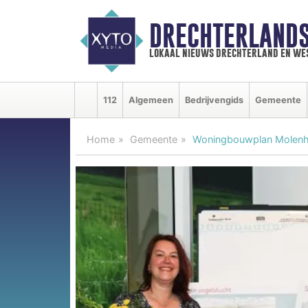
DRECHTERLAND
lokaal nieuws drechterland en we
112
Algemeen
Bedrijvengids
Gemeente
Home
Gemeente
Woningbouwplan Molenho