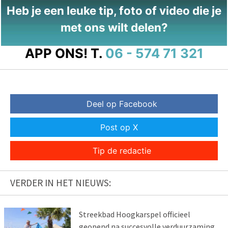
Heb je een leuke tip, foto of video die je
met ons wilt delen?
APP ONS!
T.
06 - 574 71 321
Deel op Facebook
Post op X
Tip de redactie
VERDER IN HET NIEUWS:
Streekbad Hoogkarspel officieel
geopend na succesvolle verduurzaming